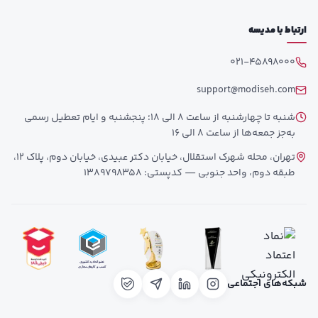
ارتباط با مدیسه
021-45898000
support@modiseh.com
شنبه تا چهارشنبه از ساعت 8 الی 18؛ پنجشنبه و ایام تعطیل رسمی
به‌جز جمعه‌ها از ساعت 8 الی 16
تهران، محله شهرک استقلال، خیابان دکتر عبیدی، خیابان دوم، پلاک 12،
طبقه دوم، واحد جنوبی — کدپستی: 1389798358
شبکه‌های اجتماعی