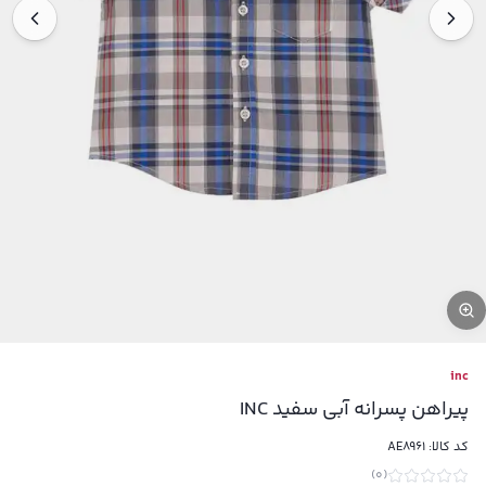
inc
پیراهن پسرانه آبی سفید INC
کد کالا:
AE8961
)
0
(