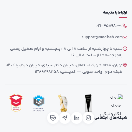
ارتباط با مدیسه
021-45898000
support@modiseh.com
شنبه تا چهارشنبه از ساعت 8 الی 18؛ پنجشنبه و ایام تعطیل رسمی
به‌جز جمعه‌ها از ساعت 8 الی 16
تهران، محله شهرک استقلال، خیابان دکتر عبیدی، خیابان دوم، پلاک 12،
طبقه دوم، واحد جنوبی — کدپستی: 1389798358
شبکه‌های اجتماعی