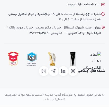
support@modiseh.com
شنبه تا چهارشنبه از ساعت 8 الی 18؛ پنجشنبه و ایام تعطیل رسمی
به‌جز جمعه‌ها از ساعت 8 الی 16
تهران، محله شهرک استقلال، خیابان دکتر عبیدی، خیابان دوم، پلاک 12،
طبقه دوم، واحد جنوبی — کدپستی: 1389798358
شبکه‌های اجتماعی
© تمامی حقوق متعلق به فروشگاه آنلاین مدیسه (شرکت توسعه تجارت الکترونیک
گلستان) می‌باشد.