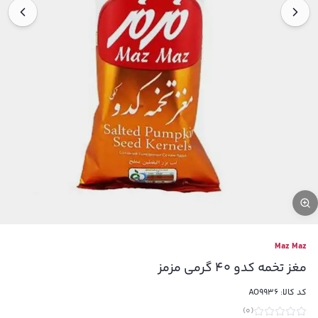
Maz Maz
مغز تخمه کدو 40 گرمی مزمز
کد کالا:
AO9936
)
0
(