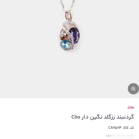
clio
گردنبند رزگلد نگین دار Clio
کد کالا:
CA2584
)
0
(