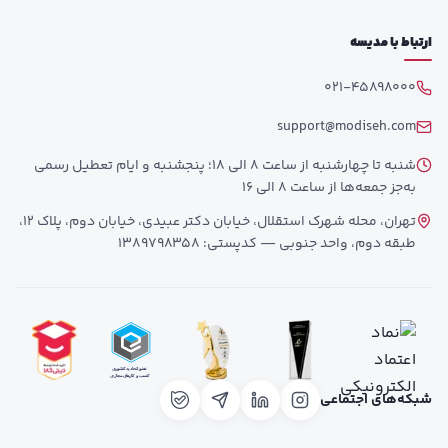
ارتباط با مدیسه
021-45898000
support@modiseh.com
شنبه تا چهارشنبه از ساعت 8 الی 18؛ پنجشنبه و ایام تعطیل رسمی
به‌جز جمعه‌ها از ساعت 8 الی 16
تهران، محله شهرک استقلال، خیابان دکتر عبیدی، خیابان دوم، پلاک 12،
طبقه دوم، واحد جنوبی — کدپستی: 1389798358
شبکه‌های اجتماعی