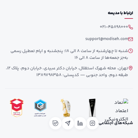
ارتباط با مدیسه
021-45898000
support@modiseh.com
شنبه تا چهارشنبه از ساعت 8 الی 18؛ پنجشنبه و ایام تعطیل رسمی
به‌جز جمعه‌ها از ساعت 8 الی 16
تهران، محله شهرک استقلال، خیابان دکتر عبیدی، خیابان دوم، پلاک 12،
طبقه دوم، واحد جنوبی — کدپستی: 1389798358
شبکه‌های اجتماعی