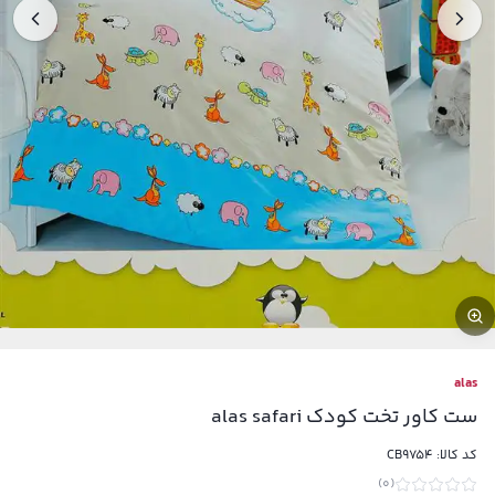
alas
ست کاور تخت کودک alas safari
کد کالا:
CB9754
)
0
(