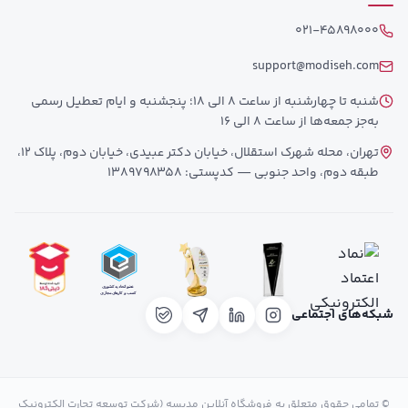
021-45898000
support@modiseh.com
شنبه تا چهارشنبه از ساعت 8 الی 18؛ پنجشنبه و ایام تعطیل رسمی
به‌جز جمعه‌ها از ساعت 8 الی 16
تهران، محله شهرک استقلال، خیابان دکتر عبیدی، خیابان دوم، پلاک 12،
طبقه دوم، واحد جنوبی — کدپستی: 1389798358
شبکه‌های اجتماعی
© تمامی حقوق متعلق به فروشگاه آنلاین مدیسه (شرکت توسعه تجارت الکترونیک