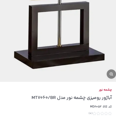
چشمه نور
آباژور رومیزی چشمه نور مدل MT7060/BR
کد کالا:
MD8052
)
0
(