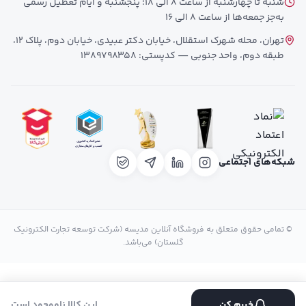
شنبه تا چهارشنبه از ساعت 8 الی 18؛ پنجشنبه و ایام تعطیل رسمی
به‌جز جمعه‌ها از ساعت 8 الی 16
تهران، محله شهرک استقلال، خیابان دکتر عبیدی، خیابان دوم، پلاک 12،
طبقه دوم، واحد جنوبی — کدپستی: 1389798358
شبکه‌های اجتماعی
© تمامی حقوق متعلق به فروشگاه آنلاین مدیسه (شرکت توسعه تجارت الکترونیک
گلستان) می‌باشد.
خبرم کن
این کالا ناموجود است