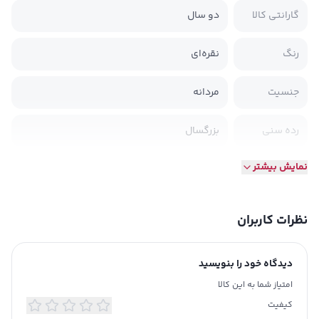
گارانتی کالا
دو سال
رنگ
نقره‌ای
جنسیت
مردانه
رده سنی
بزرگسال
نمایش بیشتر
کشور صاحب
آلمان
برند
نظرات کاربران
طرح صفحه
عقربه ای
رنگ صفحه
طلایی؛ نقره ای
دیدگاه خود را بنویسید
امتیاز شما به این کالا
رنگ بدنه
طلایی؛ نقره ای
کیفیت