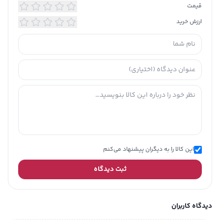
قیمت
رنگ بند
طلایی؛ نقره ای
ارزش خرید
جنس بدنه
استیل ضد زنگ
جنس بند
استیل ضد زنگ
نوع قفل بند
کلیپسی ساده
کشور سازنده
سوئیس
موتور
این کالا را به دیگران پیشنهاد می‌کنم
نوع موتور
کوارتز (Quartz)
ثبت دیدگاه
میزان
30 متر
مقاومت در
برابر فشار آب
دیدگاه کاربران