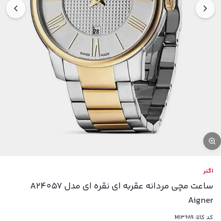
اگنر
ساعت مچی مردانه عقربه ای نقره ای مدل A24057
Aigner
کد کالا:
MI3689