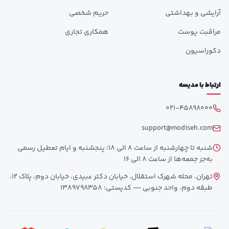
آرایشی و بهداشتی
حریم شخصی
مراقبت پوست
همکاری تجاری
دکوراسیون
ارتباط با مدیسه
021-45898000
support@modiseh.com
شنبه تا چهارشنبه از ساعت 8 الی 18؛ پنجشنبه و ایام تعطیل رسمی
به‌جز جمعه‌ها از ساعت 8 الی 16
تهران، محله شهرک استقلال، خیابان دکتر عبیدی، خیابان دوم، پلاک 12،
طبقه دوم، واحد جنوبی — کدپستی: 1389798358