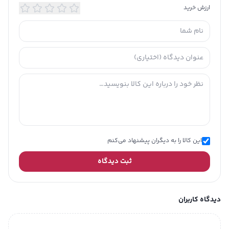
ارزش خرید
کریستال یاقوت کبود (سافایر یا Sapphire
جنس شیشه
Crystal)
جنس بدنه
استیل
جنس بند
استیل
نوع قفل بند
ضامن دار (کلیپسی)
این کالا را به دیگران پیشنهاد می‌کنم
میزان
30 متر
مقاومت در
ثبت دیدگاه
برابر فشار آب
منبع انرژی
باتری
دیدگاه کاربران
نوع کاربری
روزمره