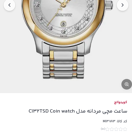
کوینواتچ
ساعت مچی مردانه مدل C132TSD Coin watch
کد کالا:
MI3783
)
0
(