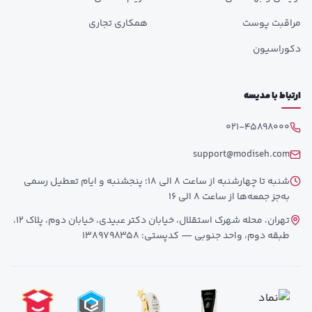
مراقبت پوست
همکاری تجاری
دکوراسیون
ارتباط با مدیسه
021-45898000
support@modiseh.com
شنبه تا چهارشنبه از ساعت 8 الی 18؛ پنجشنبه و ایام تعطیل رسمی
به‌جز جمعه‌ها از ساعت 8 الی 16
تهران، محله شهرک استقلال، خیابان دکتر عبیدی، خیابان دوم، پلاک 12،
طبقه دوم، واحد جنوبی — کدپستی: 1389798358