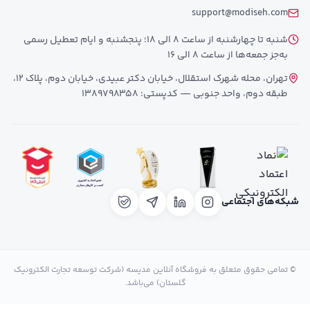
support@modiseh.com
شنبه تا چهارشنبه از ساعت 8 الی 18؛ پنجشنبه و ایام تعطیل رسمی
به‌جز جمعه‌ها از ساعت 8 الی 16
تهران، محله شهرک استقلال، خیابان دکتر عبیدی، خیابان دوم، پلاک 12،
طبقه دوم، واحد جنوبی — کدپستی: 1389798358
شبکه‌های اجتماعی
© تمامی حقوق متعلق به فروشگاه آنلاین مدیسه (شرکت توسعه تجارت الکترونیک
گلستان) می‌باشد.