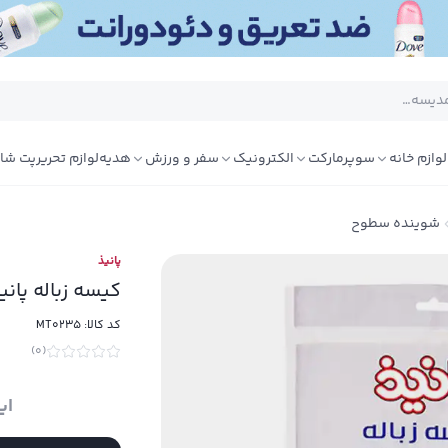
لوازم خانه
سوپرمارکت
الکترونیک
سفر و ورزش
هدیه
لوازم تحریر
پت شا
شوینده سطوح
پانیذ
کیسه زباله پانیذ بس
کد کالا:
MT0235
)
0
(
ای