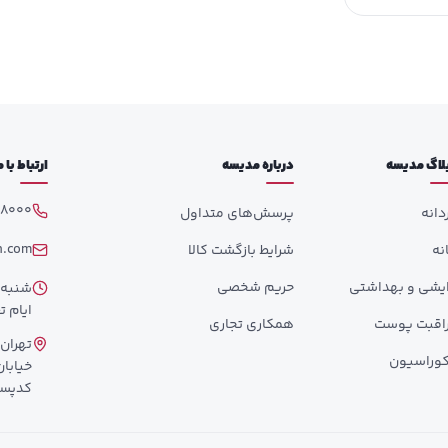
لاگ مدیسه
درباره مدیسه
ارتباط با
98000
دانه
پرسش‌های متداول
h.com
انه
شرایط بازگشت کالا
ایشی و بهداشتی
حریم شخصی
ایام تع
اقبت پوست
همکاری تجاری
تهران،
وراسیون
کدپستی: 358