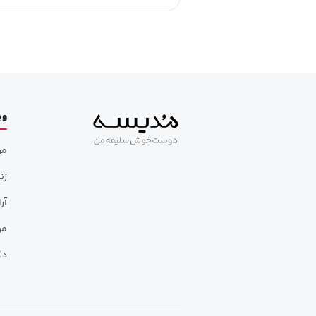
وب
مر
زن
آر
مر
دک