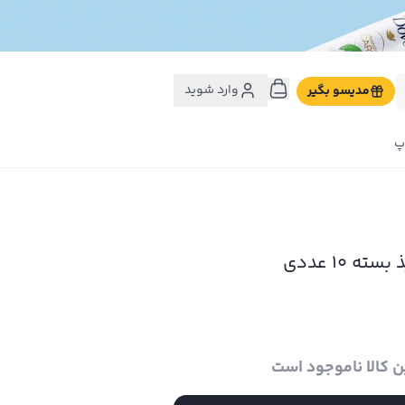
وارد شوید
مدیسو بگیر
پ
ته 10 عددی
ن کالا ناموجود است