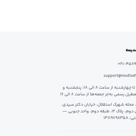
 مدیسه
021-458
support@modise
شنبه تا چهارشنبه از ساعت 8 الی 18؛ پنجشنبه و
طیل رسمی به‌جز جمعه‌ها از ساعت 8 الی 16
 محله شهرک استقلال، خیابان دکتر عبیدی،
خیابان دوم، پلاک 12، طبقه دوم، واحد جنوبی —
1389798