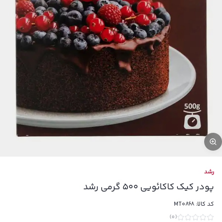
رشد
پودر کیک کاکائویی 500 گرمی رشد
کد کالا:
MT0868
)
0
(