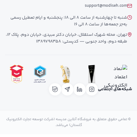
support@modiseh.com
شنبه تا چهارشنبه از ساعت 8 الی 18؛ پنجشنبه و ایام تعطیل رسمی
به‌جز جمعه‌ها از ساعت 8 الی 16
تهران، محله شهرک استقلال، خیابان دکتر عبیدی، خیابان دوم، پلاک 12،
طبقه دوم، واحد جنوبی — کدپستی: 1389798358
شبکه‌های اجتماعی
© تمامی حقوق متعلق به فروشگاه آنلاین مدیسه (شرکت توسعه تجارت الکترونیک
گلستان) می‌باشد.