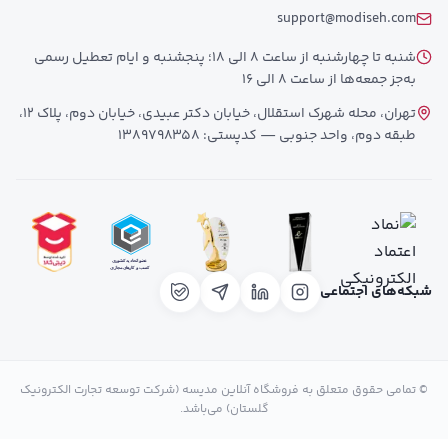
support@modiseh.com
شنبه تا چهارشنبه از ساعت 8 الی 18؛ پنجشنبه و ایام تعطیل رسمی
به‌جز جمعه‌ها از ساعت 8 الی 16
تهران، محله شهرک استقلال، خیابان دکتر عبیدی، خیابان دوم، پلاک 12،
طبقه دوم، واحد جنوبی — کدپستی: 1389798358
شبکه‌های اجتماعی
© تمامی حقوق متعلق به فروشگاه آنلاین مدیسه (شرکت توسعه تجارت الکترونیک
گلستان) می‌باشد.