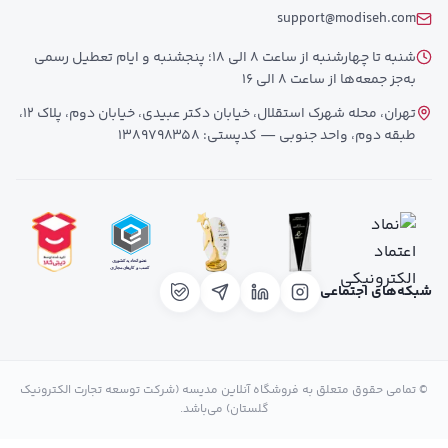
support@modiseh.com
شنبه تا چهارشنبه از ساعت 8 الی 18؛ پنجشنبه و ایام تعطیل رسمی
به‌جز جمعه‌ها از ساعت 8 الی 16
تهران، محله شهرک استقلال، خیابان دکتر عبیدی، خیابان دوم، پلاک 12،
طبقه دوم، واحد جنوبی — کدپستی: 1389798358
شبکه‌های اجتماعی
© تمامی حقوق متعلق به فروشگاه آنلاین مدیسه (شرکت توسعه تجارت الکترونیک
گلستان) می‌باشد.