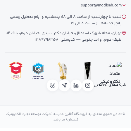
support@modiseh.com
شنبه تا چهارشنبه از ساعت 8 الی 18؛ پنجشنبه و ایام تعطیل رسمی
به‌جز جمعه‌ها از ساعت 8 الی 16
تهران، محله شهرک استقلال، خیابان دکتر عبیدی، خیابان دوم، پلاک 12،
طبقه دوم، واحد جنوبی — کدپستی: 1389798358
شبکه‌های اجتماعی
© تمامی حقوق متعلق به فروشگاه آنلاین مدیسه (شرکت توسعه تجارت الکترونیک
گلستان) می‌باشد.