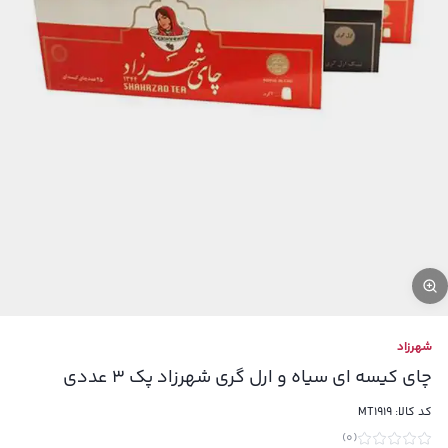
شهرزاد
چای کیسه ای سیاه و ارل گری شهرزاد پک 3 عددی
کد کالا:
MT1919
)
0
(