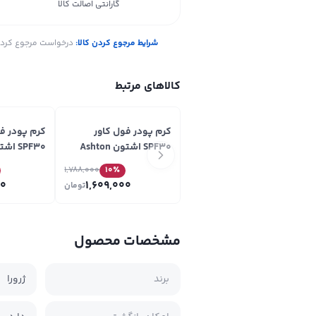
گارانتی اصالت کالا
شرایط مرجوع کردن کالا:
درخواست مرجوع کردن ک
کالاهای مرتبط
کرم پودر فول کاور
کرم پودر فو
SPF30 اشتون Ashton
شماره GF40
شماره GF41
1,788,000
10
٪
00
1,609,000
تومان
مشخصات محصول
برند
ژرورا