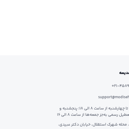
 مدیسه
021-458
support@modise
شنبه تا چهارشنبه از ساعت 8 الی 18؛ پنجشنبه و
طیل رسمی به‌جز جمعه‌ها از ساعت 8 الی 16
 محله شهرک استقلال، خیابان دکتر عبیدی،