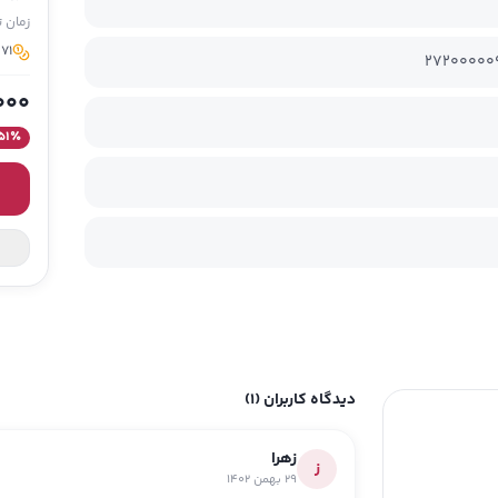
زمان 
71 مدیسو برای خرید این کالا
27200000
000
51
٪
دیدگاه کاربران
(1)
زهرا
ز
29 بهمن 1402