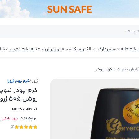
لوازم خانه
سوپرمارکت
الکترونیک
سفر و ورزش
هدیه
لوازم تحریر
پت شا
رایش صورت
کرم پودر
ژرورا
/
کرم پودر ژرورا
کرم پودر تیوپ
روشن 505 ژرورا
کد کالا:
MU3761
فروشنده:
بهداشتی تا
)
1
(