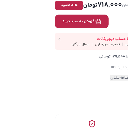
718,000
تومان
ان
٪ تخفیف
51
افزودن به سبد خرید
179,500
 تومانی
لاقه‌مندی