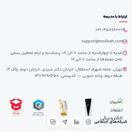
ارتباط با مدیسه
021-45898000
support@modiseh.com
شنبه تا چهارشنبه از ساعت 8 الی 18؛ پنجشنبه و ایام تعطیل رسمی
به‌جز جمعه‌ها از ساعت 8 الی 16
تهران، محله شهرک استقلال، خیابان دکتر عبیدی، خیابان دوم، پلاک 12،
طبقه دوم، واحد جنوبی — کدپستی: 1389798358
شبکه‌های اجتماعی