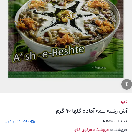
گلها
آش رشته نیمه آماده گلها 90 گرم
کد کالا:
MX8920
حداکثر 3 روز کاری
فروشنده:
فروشگاه مرکزی گلها