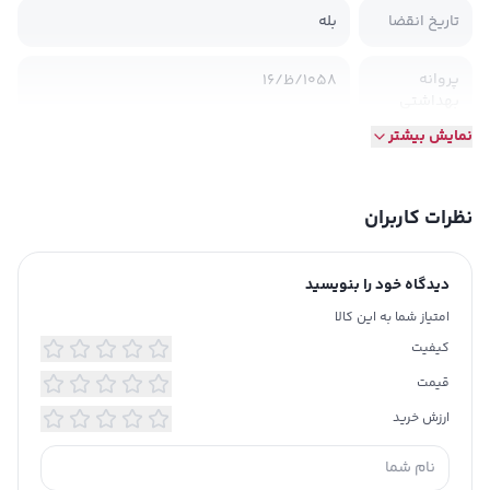
تاریخ انقضا
بله
پروانه
۱۰۵۸/ظ/۱۶
بهداشتی
نمایش بیشتر
طرز تهیه
برای آماده سازی این آش رشته کافی است آن
را در میزان مشخص شده آب سرد بریزید و حل
نظرات کاربران
کنید. سپس مخلوط به دست آمده را در قابلمه
ریخته و روی شعله قرار دهید تا به جوش آید.
توضیحات
پس از جوش آمدن باید شعله را کم کرده و اجازه
دیدگاه خود را بنویسید
تکمیلی
دهید طی حدودا 20 دقیقه پروسه پخت کامل
امتیاز شما به این کالا
شود. در انتها هم می‌توانید به آن پیاز داغ، سیر
کیفیت
داغ یا نعنا داغ اضافه کنید و از نوش جان کردن
یک آش رشته سریع لذت ببرید.
قیمت
ارزش خرید