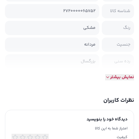
شناسه کالا
2720000065752
رنگ
مشکی
جنسیت
مردانه
رده سنی
بزرگسال
نمایش بیشتر
جنس
نخ پنبه
طرح
ساده
نظرات کاربران
تن خور
معمولی (Standard Fit)
دیدگاه خود را بنویسید
مدل یقه
برگردان
امتیاز شما به این کالا
کیفیت