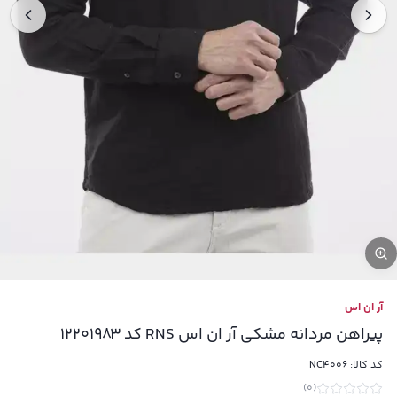
آر ان اس
پیراهن مردانه مشکی آر ان اس RNS کد 12201983
کد کالا:
NC4006
)
0
(