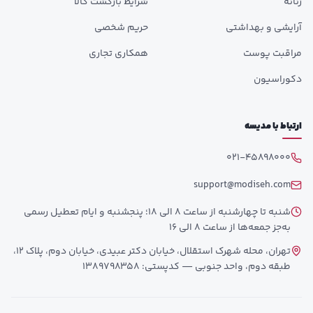
زنانه
شرایط بازگشت کالا
آرایشی و بهداشتی
حریم شخصی
مراقبت پوست
همکاری تجاری
دکوراسیون
ارتباط با مدیسه
021-45898000
support@modiseh.com
شنبه تا چهارشنبه از ساعت 8 الی 18؛ پنجشنبه و ایام تعطیل رسمی
به‌جز جمعه‌ها از ساعت 8 الی 16
تهران، محله شهرک استقلال، خیابان دکتر عبیدی، خیابان دوم، پلاک 12،
طبقه دوم، واحد جنوبی — کدپستی: 1389798358