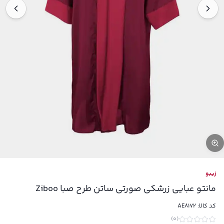
زیبو
مانتو عبایی زرشکی صورتی ساتن طرح صبا Ziboo
کد کالا:
AE8172
)
0
(