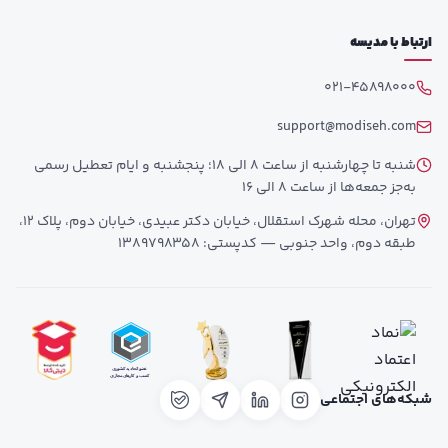
ارتباط با مدیسه
021-45898000
support@modiseh.com
شنبه تا چهارشنبه از ساعت 8 الی 18؛ پنجشنبه و ایام تعطیل رسمی
به‌جز جمعه‌ها از ساعت 8 الی 16
تهران، محله شهرک استقلال، خیابان دکتر عبیدی، خیابان دوم، پلاک 12،
طبقه دوم، واحد جنوبی — کدپستی: 1389798358
شبکه‌های اجتماعی