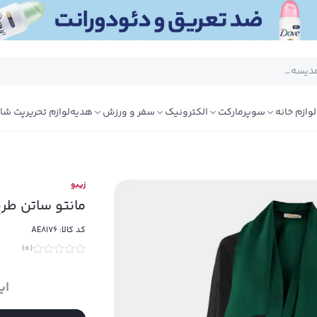
لوازم خانه
سوپرمارکت
الکترونیک
سفر و ورزش
هدیه
لوازم تحریر
پت شا
زیبو
مانتو ساتن طرح ب
کد کالا:
AE8176
)
0
(
ای