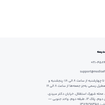
 مدیسه
021-458
support@modise
شنبه تا چهارشنبه از ساعت 8 الی 18؛ پنجشنبه و
طیل رسمی به‌جز جمعه‌ها از ساعت 8 الی 16
 محله شهرک استقلال، خیابان دکتر عبیدی،
خیابان دوم، پلاک 12، طبقه دوم، واحد جنوبی —
1389798