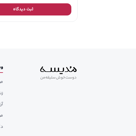
ثبت دیدگاه
وب
مر
زن
آر
مر
دک