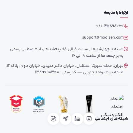
ارتباط با مدیسه
021-45898000
support@modiseh.com
شنبه تا چهارشنبه از ساعت 8 الی 18؛ پنجشنبه و ایام تعطیل رسمی
به‌جز جمعه‌ها از ساعت 8 الی 16
تهران، محله شهرک استقلال، خیابان دکتر عبیدی، خیابان دوم، پلاک 12،
طبقه دوم، واحد جنوبی — کدپستی: 1389798358
شبکه‌های اجتماعی