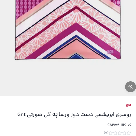
gnt
روسری ابریشمی دست دوز ورساچه گل صورتی Gnt
کد کالا:
CA1956
)
0
(