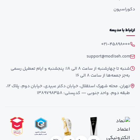
دکوراسیون
ارتباط با مدیسه
021-45898000
support@modiseh.com
شنبه تا چهارشنبه از ساعت 8 الی 18؛ پنجشنبه و ایام تعطیل رسمی
به‌جز جمعه‌ها از ساعت 8 الی 16
تهران، محله شهرک استقلال، خیابان دکتر عبیدی، خیابان دوم، پلاک 12،
طبقه دوم، واحد جنوبی — کدپستی: 1389798358