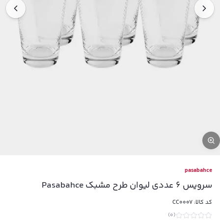
pasabahce
سرویس 6 عددی لیوان طرح مشبک Pasabahce
کد کالا:
CC0007
)
0
(