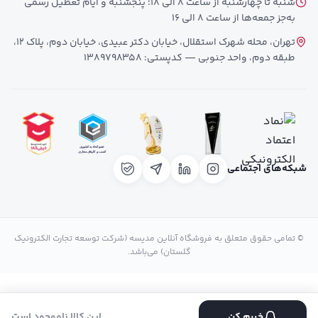
شنبه تا چهارشنبه از ساعت 8 الی 18؛ پنجشنبه و ایام تعطیل رسمی
به‌جز جمعه‌ها از ساعت 8 الی 16
تهران، محله شهرک استقلال، خیابان دکتر عبیدی، خیابان دوم، پلاک 12،
طبقه دوم، واحد جنوبی — کدپستی: 1389798358
شبکه‌های اجتماعی
© تمامی حقوق متعلق به فروشگاه آنلاین مدیسه (شرکت توسعه تجارت الکترونیک
گلستان) می‌باشد.
خبرم کن
این کالا ناموجود است