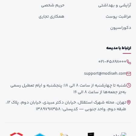
آرایشی و بهداشتی
حریم شخصی
مراقبت پوست
همکاری تجاری
دکوراسیون
ارتباط با مدیسه
021-45898000
support@modiseh.com
شنبه تا چهارشنبه از ساعت 8 الی 18؛ پنجشنبه و ایام تعطیل رسمی
به‌جز جمعه‌ها از ساعت 8 الی 16
تهران، محله شهرک استقلال، خیابان دکتر عبیدی، خیابان دوم، پلاک 12،
طبقه دوم، واحد جنوبی — کدپستی: 1389798358