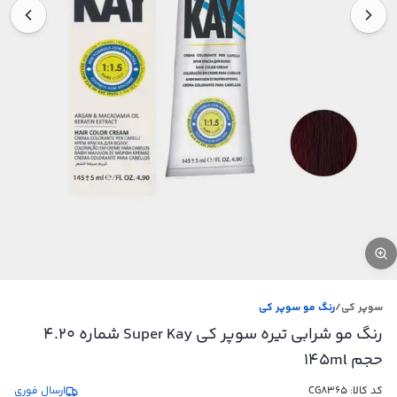
سوپر کی
/
رنگ مو سوپر کی
رنگ مو شرابی تیره سوپر کی Super Kay شماره 4.20
حجم 145ml
کد کالا:
CG8365
ارسال فوری