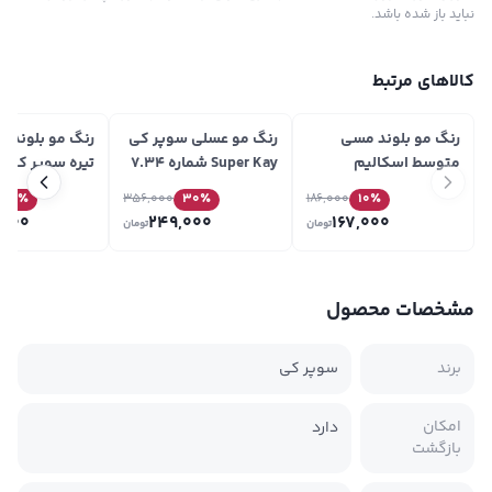
نباید باز شده باشد.
کالاهای مرتبط
رنگ مو بلوند مسی
رنگ مو عسلی سوپر کی
رنگ مو بلوند ز
متوسط اسکالیم
Super Kay شماره 7.34
تی
Eskalim شماره 7.4 حجم
حجم 145ml
ay
30
٪
356,000
30
٪
186,000
10
٪
145ml
100ml
,000
249,000
167,000
تومان
تومان
مشخصات محصول
برند
سوپر کی
امکان
دارد
بازگشت