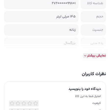
شناسه کالا
2720000099801
حجم
‫145 میلی لیتر‬
جنسیت
زنانه
رده سنی
بزرگسال
نمایش بیشتر
تولید شده در
ایران
تاریخ انقضا
بله
نظرات کاربران
شماره رنگ
4
دیدگاه خود را بنویسید
ویتامین های
B5
امتیاز شما به این کالا
موجود
کیفیت