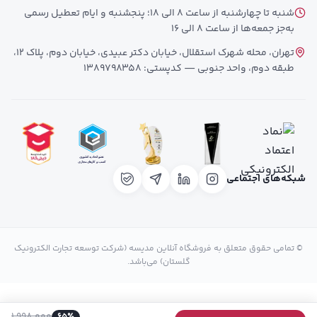
شنبه تا چهارشنبه از ساعت 8 الی 18؛ پنجشنبه و ایام تعطیل رسمی
به‌جز جمعه‌ها از ساعت 8 الی 16
تهران، محله شهرک استقلال، خیابان دکتر عبیدی، خیابان دوم، پلاک 12،
طبقه دوم، واحد جنوبی — کدپستی: 1389798358
شبکه‌های اجتماعی
© تمامی حقوق متعلق به فروشگاه آنلاین مدیسه (شرکت توسعه تجارت الکترونیک
گلستان) می‌باشد.
65
٪