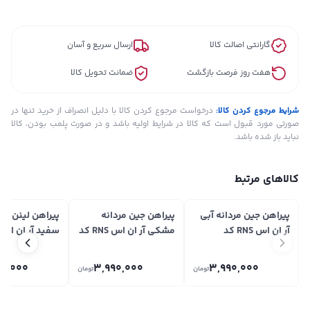
گارانتی اصالت کالا
ارسال سریع و آسان
هفت روز فرصت بازگشت
ضمانت تحویل کالا
شرایط مرجوع کردن کالا:
درخواست مرجوع کردن کالا با دلیل انصراف از خرید تنها در
صورتی مورد قبول است که کالا در شرایط اولیه باشد و در صورت پلمب بودن، کالا
نباید باز شده باشد.
کالاهای مرتبط
پیراهن جین مردانه آبی
پیراهن جین مردانه
پیراهن لینن مرد
آر ان اس RNS کد
مشکی آر ان اس RNS کد
12202757
12202780
12202780
00,000
3,990,000
3,990,000
تومان
تومان