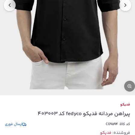
فدیکو
پیراهن مردانه فدیکو fedyco کد 403003
کد کالا:
CG9594
ارسال فوری
فروشنده:
فدیکو