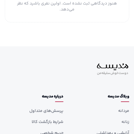
توضیحات
هنوز دیدگاهی ثبت نشده است. اولین نفری باشید که نظر
و جلوگیری از نوسانات قند خون
تکمیلی
می‌دهد.
قندهای ساده (گلوکز، فروکتوز، مالتوز،
لاکتوز): همه صفر
ساکاروز طبیعی: تنها 1.87 گرم – شیرینی
طبیعی از انجیر و شیره خرما
قند افزوده: ندارد – مطابق نتایج آزمایش،
هیچ قند صنعتی یا شکر سفید اضافه نشده
سدیم: حدود 498 ppm – در محدوده متعادل
برای کنترل فشار خون
کربوهیدرات کل: 65.17٪ – منبع طبیعی
انرژی بدون پرش قند خون
مناسب چه کسانی است؟
خانواده‌هایی که دنبال غذای سالم و بی‌ضرر
هستند
وبلاگ مدیسه
درباره مدیسه
وگان‌ها، گیاه‌خواران و افرادی با رژیم خاص
غذایی
مردانه
پرسش‌های متداول
دانش‌آموزان و ورزشکارانی که نیاز به انرژی و
زنانه
شرایط بازگشت کالا
تمرکز دارند
کسانی که در رژیم کاهش وزن یا کنترل قند
آرایشی و بهداشتی
حریم شخصی