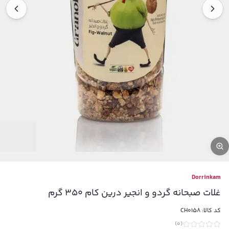
Dorrinkam
غلات صبحانه گردو و انجیر درین کام 350 گرم
کد کالا:
CH0158
)
0
(