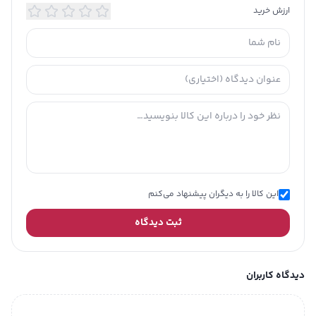
ارزش خرید
تهیه شده و هیچ‌گونه افزودنی، شکر سفید
یا نگهدارنده شیمیایی ندارد.
چه چیز این محصول را متفاوت می‌کند؟ نگاه
دقیق به نتایج آزمایشگاهی
این گرانولا فقط خوشمزه نیست —
اثربخشی‌اش تایید شده است:
انرژی کل: 452 کیلوکالری در 100 گرم – انرژی
پایدار از منابع طبیعی برای یک روز
پروتئین: 10.94٪ – برای عضله‌سازی و
احساس سیری بیشتر
چربی کل: 16.39٪ – ترکیبی مفید از چربی‌های
این کالا را به دیگران پیشنهاد می‌کنم
طبیعی گردو
چربی اشباع: تنها 2.36٪ – کم‌خطر برای
ثبت دیدگاه
سلامت قلب
چربی ترانس: صفر مطلق – بدون نگرانی از
چربی‌های مضر
دیدگاه کاربران
کلسترول: کمتر از 1 میلی‌گرم – مناسب برای
رژیم‌های کم‌چرب و قلب‌دوست
فیبر رژیمی: 7.73٪ – بهبود عملکرد گوارشی