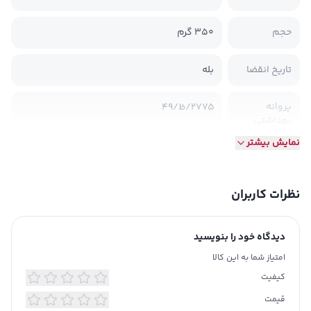
حجم
‫350 گرم‬
تاریخ انقضا
بله
پروانه
2775/ظ/49
بهداشتی
نمایش بیشتر
مواد اولیه‌ای که برای بدنت کار می‌کنند، نه فقط
سیرت می‌کنند:
این گرانولا با دقتی مثال‌زدنی از ترکیب:
نظرات کاربران
جو دوسر پرک‌شده – سرشار از فیبر برای کمک
به گوارش و احساس سیری
گردوی باکیفیت ایرانی – منبع چربی‌های
دیدگاه خود را بنویسید
مفید، تقویت حافظه و قلب
امتیاز شما به این کالا
انجیر خشک‌شده طبیعی – غنی از پتاسیم و
کیفیت
آهن، ملین طبیعی و انرژی‌بخش
شیره خرما – منبع شیرینی کاملاً طبیعی و
قیمت
سرشار از آنتی‌اکسیدان