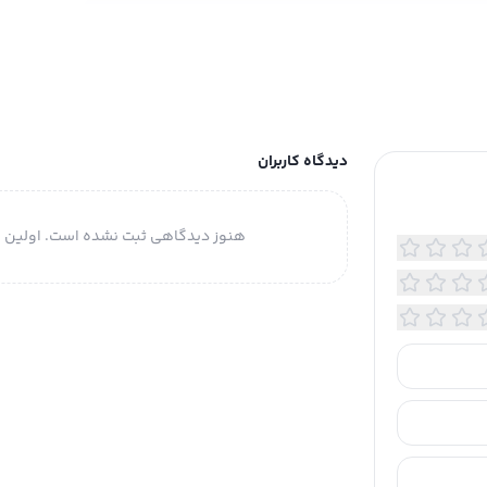
فصل
دیدگاه کاربران
هنوز دیدگاهی ثبت نشده است. اولین ن
شستشو در دمای 30 درجه انجام شود.؛ شستشو به صورت مجزا یا با
ی مشابه
: کشی
 فاق: بلند
ای جیب زیپ دار در پشت کمر برای قرار دادن گوشی
لیت فرم دهی و جمع کردن شکم، پهلوها، ران و باسن