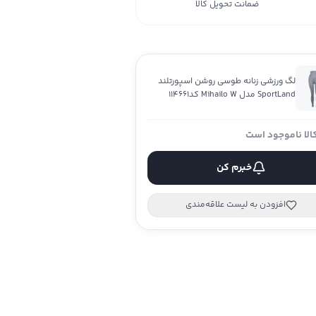
ضمانت تحویل کالا
لگ ورزشی زنانه طوسی روشن اسپورتلند
SportLand مدل Mihailo W کد114661
الا ناموجود است
خبرم کن
افزودن به لیست علاقه‌مندی