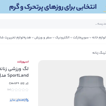
لوازم خانه
سوپرمارکت
الکترونیک
سفر و ورزش
هدیه
لوازم تحریر
پت شا
ینگ زنانه
اسپورتلند
لگ ورزشی زنان
SportLand مدل Mihailo W کد114661
کد کالا:
CH0836
)
0
(
راهنمای سایز