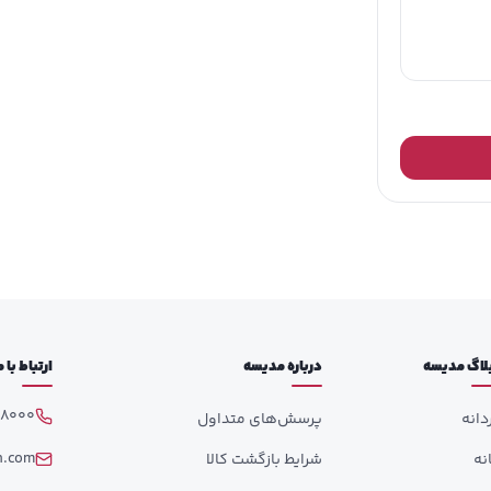
ی پوش آپ بیسیک برای فرم دهی هرچه بهتر باسن
ت کم و کوچک کردن اندام تا 2 سایز به محض پوشیدن
لاگ مدیسه
درباره مدیسه
ارتباط با
98000
دانه
پرسش‌های متداول
h.com
انه
شرایط بازگشت کالا