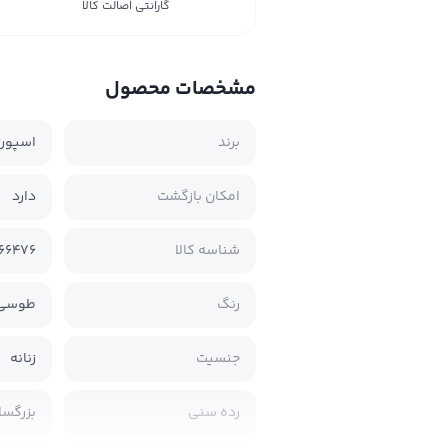
گارانتی اصالت کالا
مشخصات محصول
برند
اسپورت
امکان بازگشت
دارد
شناسه کالا
66476
رنگ
طوسی 
جنسیت
زنانه
رده سنی
بزرگسا