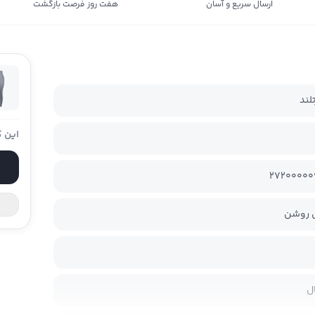
ارسال سریع و آسان
هفت روز فرصت بازگشت
لند
این ک
27200000
روشن
ل