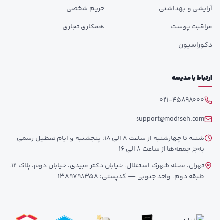
آرایشی و بهداشتی
حریم شخصی
مراقبت پوست
همکاری تجاری
دکوراسیون
ارتباط با مدیسه
021-45898000
support@modiseh.com
شنبه تا چهارشنبه از ساعت 8 الی 18؛ پنجشنبه و ایام تعطیل رسمی
به‌جز جمعه‌ها از ساعت 8 الی 16
تهران، محله شهرک استقلال، خیابان دکتر عبیدی، خیابان دوم، پلاک 12،
طبقه دوم، واحد جنوبی — کدپستی: 1389798358