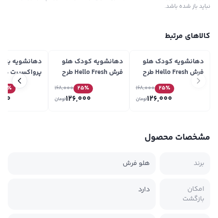
نباید باز شده باشد.
کالاهای مرتبط
دهانشویه کودک هلو
دهانشویه کودک هلو
دهانشویه بزرگ
فرش Hello Fresh طرح
فرش Hello Fresh طرح
پرواکسپرت هل
بچه رییس 210ml
سگ نگهبان 210ml
llo Fresh
25
٪
168,000
25
٪
168,000
25
٪
400ml
000
126,000
126,000
تومان
تومان
مشخصات محصول
برند
هلو فرش
امکان
دارد
بازگشت