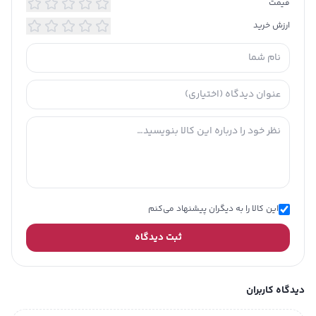
hypersensitivity) است. دهانشویه دندان های
قیمت
حساس هلوفرش یک لایه محافظ ۲۴ ساعته روی
ارزش خرید
دندان ها ایجاد می کند که لثه و دندان را از
التهاب های ناشی از حساسیت محافظت کرده و
همچنین واکنش های دندان های حساس را
توضیحات
تکمیلی
التیام و تسکین می بخشد . ترکیبات و ویژگی:
آرام‌کننده و ضدعفونی‌کننده و رفع حساسیت
دندانی
حاوی نیترات پتاسیم تسکین دهنده
دندان‌ها
حاوی سدیم کلراید ضد عفونی کننده دهان
محافظت در برابر نوشیدنی های سرد و گرم
ترمیم بافت لثه با بهره گیری از ویتامین D
ایجاد حس تازگی و خنکی
این کالا را به دیگران پیشنهاد می‌کنم
حاوی عصاره میخک
ثبت دیدگاه
دیدگاه کاربران