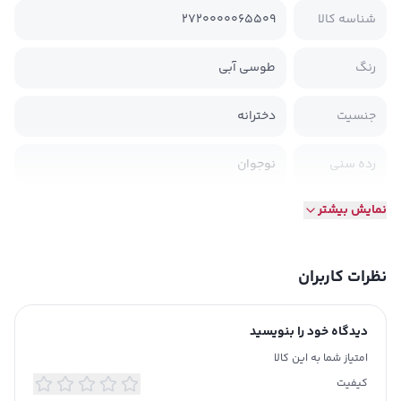
شناسه کالا
2720000065509
رنگ
طوسی آبی
جنسیت
دخترانه
رده سنی
نوجوان
نمایش بیشتر
جنس
نخی کبریتی
طرح
طرحدار
نظرات کاربران
مدل یقه
گرد
دیدگاه خود را بنویسید
نوع آستین
حلقه ای
امتیاز شما به این کالا
کیفیت