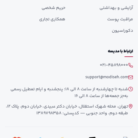
آرایشی و بهداشتی
حریم شخصی
مراقبت پوست
همکاری تجاری
دکوراسیون
ارتباط با مدیسه
021-45898000
support@modiseh.com
شنبه تا چهارشنبه از ساعت 8 الی 18؛ پنجشنبه و ایام تعطیل رسمی
به‌جز جمعه‌ها از ساعت 8 الی 16
تهران، محله شهرک استقلال، خیابان دکتر عبیدی، خیابان دوم، پلاک 12،
طبقه دوم، واحد جنوبی — کدپستی: 1389798358