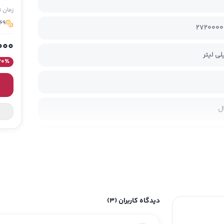
زمان 
69 مدیسو برای خرید این کا
2720000
000
30
٪
ل
ی باتر؛ هیالورونیک اسید؛ عصاره جلبک؛ اوره
دیدگاه کاربران
(3)
کسیدان؛ مناسب برای استفاده روزانه؛ شاداب کننده؛ ضد