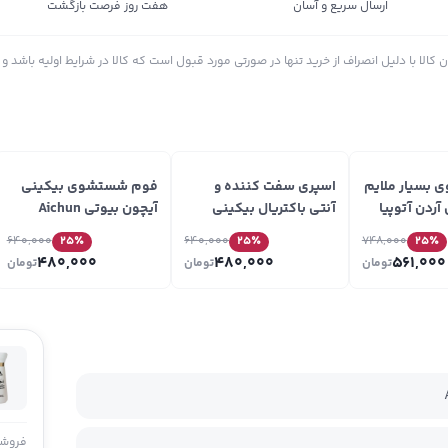
ارسال سریع و آسان
هفت روز فرصت بازگشت
الا با دلیل انصراف از خرید تنها در صورتی مورد قبول است که کالا در شرایط اولیه باشد و د
بسیار ملایم
اسپری سفت کننده و
فوم شستشوی بیکینی
 آردن آتوپیا
آنتی باکتریال بیکینی
آیچون بیوتی Aichun
Ard
آیچون بیوتی Aichun
Beauty
640,000
25
٪
640,000
25
٪
748,000
25
٪
Beauty
480,000
480,000
561,000
تومان
تومان
تومان
فروشن