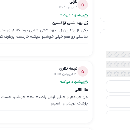
نازلی
؛ ضد خارش؛ طراوت بخش؛ آنتی باکتریال؛ ضد عفونی کننده؛ از
ن
14 بهمن 1404
نده بوی نامطبوع؛ رفع سوزش
پیشنهاد می‌کنم
ژل بهداشتی آراکسین
ولاسیون گیاهی
یکی از بهترین ژل بهداشتی هایی بود که توی عمر
ی ویتامین E
تناسلی رو هم خیلی خوشبو میکنه خارشمم برطرف کرد
ای عطر دل انگیز و هایپوآلرژیک
تنظیم pH ناحیه ژنیتال توسط لاکتیک اسید جهت جلوگیری از
 به جلوگیری از عفونت‌های میکروبی و قارچی
نجمه نظری
ن
31 فروردین 1405
پیشنهاد می‌کنم
عاااااالی
من خریدم و خیلی ازش راضیم ،هم خوشبو هست هم
پزشک خریدم و راضیم