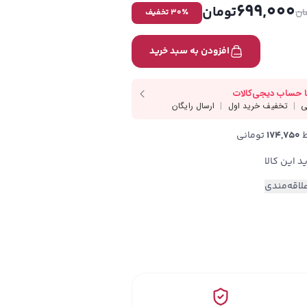
699,000
تومان
ان
٪ تخفیف
30
افزودن به سبد خرید
174,750
 تومانی
لاقه‌مندی