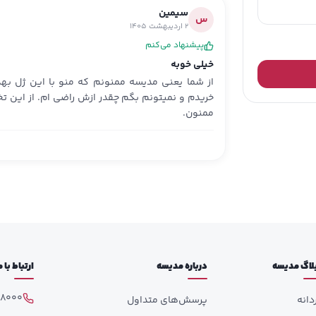
سیمین
س
2 اردیبهشت 1405
پیشنهاد می‌کنم
خیلی خوبه
از شما یعنی مدیسه ممنونم که منو با این ژل بهد
خریدم و نمیتونم بگم چقدر ازش راضی ام. از این 
ممنون.
لاگ مدیسه
درباره مدیسه
ارتباط با
98000
دانه
پرسش‌های متداول