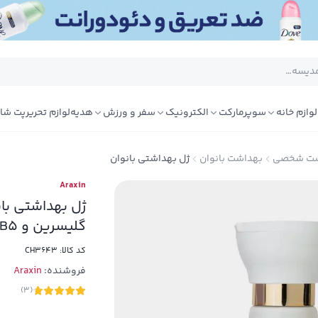
لوازم خانه
سوپرمارکت
الکترونیک
سفر و ورزش
هدیه
لوازم تحریر
پت شا
اشت شخصی
بهداشت بانوان
ژل بهداشتی بانوان
Araxin
گلیسرین و B5 حجم 175ml
کد کالا:
CH3643
فروشنده:
Araxin
)
3
(