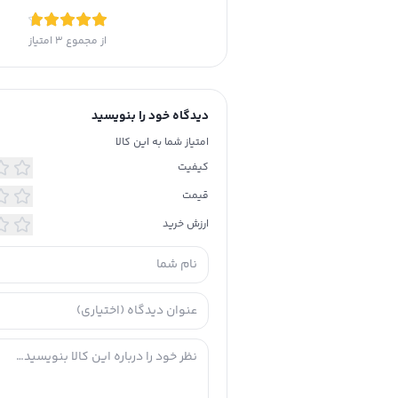
ویژگی‌
التهاب
بین بر
از مجموع
3
امتیاز
فرم
حاو
دار
دیدگاه خود را بنویسید
توضیحات تکمیلی
امتیاز شما به این کالا
عفونت
کیفیت
کمک
قیمت
ارزش خرید