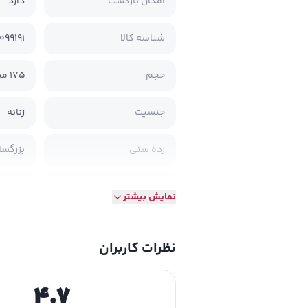
امکان بازگشت
دارد
شناسه کالا
099191
حجم
‫175 میلی لیتر‬
جنسیت
زنانه
رده سنی
بزرگسا
تولید شده در
ایران
نمایش بیشتر
تاریخ انقضا
بله
نظرات کاربران
ترکیبات
روغن ش
4.7
آنتی ا