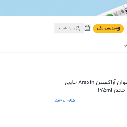
وارد شوید
مدیسو بگیر
پ
ژل بهداشتی بانوان آراکسین Araxin حاوی
ارسال فوری