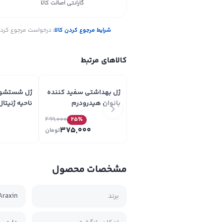
گارانتی اصالت کالا
شرایط مرجوع کردن کالا:
درخواست مرجوع کردن ک
کالاهای مرتبط
ژل بهداشتی سفید کننده
ژل شستشوی 
بانوان هیدرودرم
ناحیه ژنیتال
Hydroderm مدل Whita
ene Atopia
499,000
25
٪
Femme
375,000
تومان
مشخصات محصول
برند
Araxin