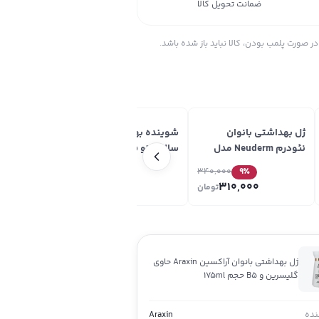
ضمانت تحویل کالا
ر صورت پلمب بودن، کالا نباید باز شده باشد.
ژل بهداشتی بانوان
شوینده بهداشتی بانوان
نئودرم Neuderm مدل
سالوویتو Salovito حجم
Femintime حجم ۱۵۰ml
230 میلی لیتر
340,000
9
٪
536,000
310,000
تومان
تومان
ژل بهداشتی بانوان آراکسین Araxin حاوی
گلیسرین و B5 حجم 175ml
ده
Araxin