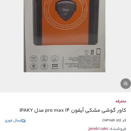
متفرقه
کاور گوشی مشکی آیفون 14 pro max مدل IPAKY
کد کالا:
CH3859
ارسال فوری
فروشنده:
janebi sako