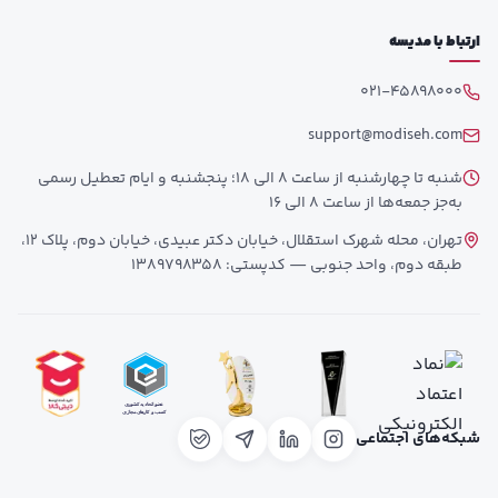
ارتباط با مدیسه
021-45898000
support@modiseh.com
شنبه تا چهارشنبه از ساعت 8 الی 18؛ پنجشنبه و ایام تعطیل رسمی
به‌جز جمعه‌ها از ساعت 8 الی 16
تهران، محله شهرک استقلال، خیابان دکتر عبیدی، خیابان دوم، پلاک 12،
طبقه دوم، واحد جنوبی — کدپستی: 1389798358
شبکه‌های اجتماعی