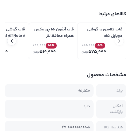
کالاهای مرتبط
قاب کلاسوری گوشی
قاب آیفون 15 پرومکس
قاب گوشی شیا
موبایل a15
همراه محافظ لنز
Note 8 ژله 
الکتروپلیتینگ
600,000
15
٪
605,000
5
٪
,000
510,000
575,000
تومان
تومان
مشخصات محصول
برند
متفرقه
امکان
دارد
بازگشت
شناسه کالا
2710000108085