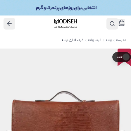
مدیسه
زنانه
کیف زنانه
کیف اداری زنانه
40
٪
جت