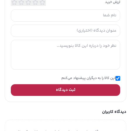
ارزش خرید
بند و
بند دستی
دستگیره
تاریخ انقضا
خیر
طرح: لیزارد
تعداد محفظه اصلی: 1 عدد
ارتفاع بند دستی: 3 سانتی‌متر
تعداد جیب بیرونی: دو جیب زیپ‌دار و یک
جیب ساده
توضیحات
این کالا را به دیگران پیشنهاد می‌کنم
تکمیلی
تعداد جیب داخلی: یک جاکارتی و دو
جاخودکاری
ثبت دیدگاه
جزئیات مدل: تهیه شده از چرم طبیعی
بادوام، وزن سبک و استحکام بالا، زیپ روان با
سر زیپ فلزی
دیدگاه کاربران