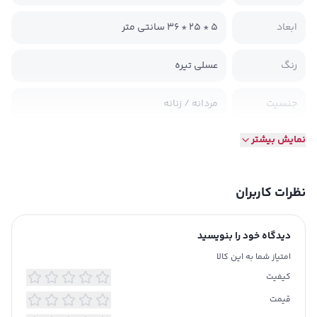
ابعاد
‫5 * 25 * 36 سانتی متر‬
رنگ
عسلی تیره
جنسیت
مردانه / زنانه
نمایش بیشتر
رده سنی
بزرگسال
جنس
چرم طبیعی
نظرات کاربران
طرح
طرحدار
دیدگاه خود را بنویسید
نحوه بسته
مگنت
امتیاز شما به این کالا
شدن
کیفیت
قیمت
تولید شده در
ایران