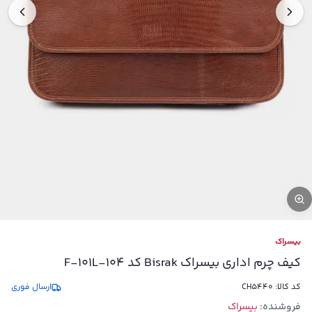
بیسراک
کیف چرم اداری بیسراک Bisrak کد F-101L-104
کد کالا:
CH5440
ارسال فوری
فروشنده:
بيسراك