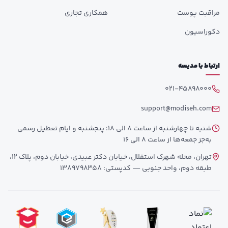
مراقبت پوست
همکاری تجاری
دکوراسیون
ارتباط با مدیسه
021-45898000
support@modiseh.com
شنبه تا چهارشنبه از ساعت 8 الی 18؛ پنجشنبه و ایام تعطیل رسمی
به‌جز جمعه‌ها از ساعت 8 الی 16
تهران، محله شهرک استقلال، خیابان دکتر عبیدی، خیابان دوم، پلاک 12،
طبقه دوم، واحد جنوبی — کدپستی: 1389798358