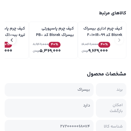
کالاهای مرتبط
کیف چرم اداری بیسراک
کیف چرم پاسپورتی
کیف چرم پاسپو
Bisrak کد F-101R-99
بیسراک Bisrak کد PB-
PB-Maral-F45
Maral-F18
40
٪
8,949,000
40
٪
16,049,000
40
٪
69,000
5,369,000
9,629,000
تومان
تومان
مشخصات محصول
برند
بیسراک
امکان
دارد
بازگشت
شناسه کالا
2720000068074