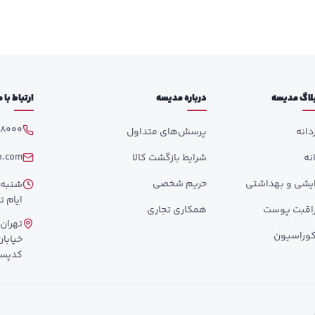
لاگ مدیسه
درباره مدیسه
ارتباط با
98000
دانه
پرسش‌های متداول
h.com
انه
شرایط بازگشت کالا
ایشی و بهداشتی
حریم شخصی
ایام تع
اقبت پوست
همکاری تجاری
تهران،
وراسیون
کدپستی: 358