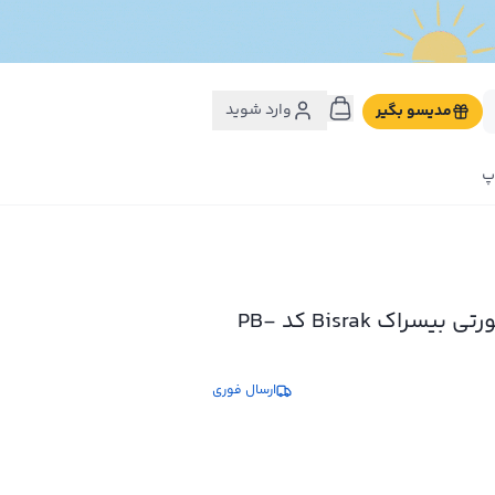
وارد شوید
مدیسو بگیر
پ
کیف چرم پاسپورتی بیسراک Bisrak کد PB-
ارسال فوری