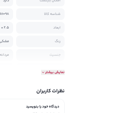
امکان بازگشت
دارد
شناسه کالا
68098
ابعاد
‫2.5 * 12 * 20 سانتی متر‬
رنگ
مشکی
جنسیت
مردانه 
رده سنی
بزرگسا
نمایش بیشتر
جنس
چرم ط
نظرات کاربران
طرح
طرحدار
دیدگاه خود را بنویسید
نحوه بسته شدن
مگنت