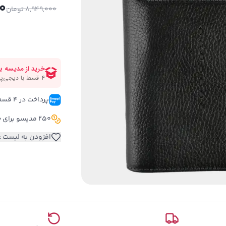
0
8,949,000
تومان
پرداخت در ۴ قسط 
250 مدیسو برای خرید این کالا
افزودن به لیست ع