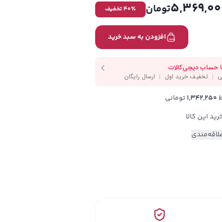
5,369,00
تومان
٪ تخفیف
40
افزودن به سبد خرید
1,342,250
 تومانی
لاقه‌مندی