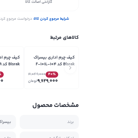
گارانتی اصالت کالا
شرایط مرجوع کردن کالا:
درخواست مرجوع کردن ک
کالاهای مرتبط
کیف چرم اداری بیسراک
کیف چرم اد
Bisrak کد F-101L-104
Bisrak کد F-101R-99
٪
16,049,000
40
٪
00
9,629,000
تومان
مشخصات محصول
برند
بیسراک