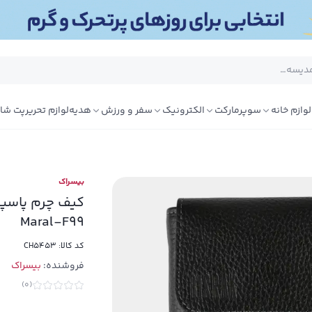
لوازم خانه
سوپرمارکت
الکترونیک
سفر و ورزش
هدیه
لوازم تحریر
پت شا
بیسراک
Maral-F99
کد کالا:
CH5453
فروشنده:
بيسراك
)
0
(