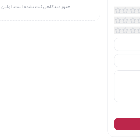
هنوز دیدگاهی ثبت نشده است. اولین ن
: فلوتر
د محفظه اصلی: 1 عدد
 جیب بیرونی: 1 عدد مگنتی
د جا کارتی: 14 عدد
 جیب داخلی: 2 عدد زیپ‌دار
د جای اسکناس: 2 عدد ساده
اع بند دوشی در بلندترین حالت ممکن: در حدود 66 سانتی‌متر
یات مدل: دارای رویه نرم و مقاوم از جنس چرم طبیعی، یراق
لزی مرغوب با ثبات رنگ بالا، بند دوشی قابل تنظیم از جنس
بیعی