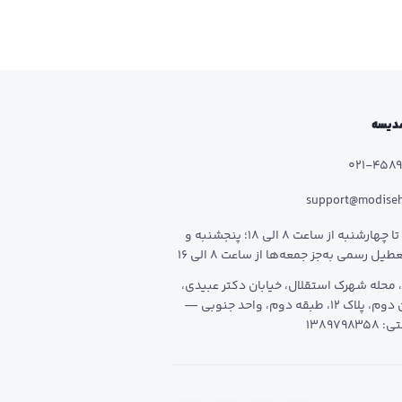
 مدیسه
021-458
support@modise
شنبه تا چهارشنبه از ساعت 8 الی 18؛ پنجشنبه و
طیل رسمی به‌جز جمعه‌ها از ساعت 8 الی 16
 محله شهرک استقلال، خیابان دکتر عبیدی،
خیابان دوم، پلاک 12، طبقه دوم، واحد جنوبی —
1389798