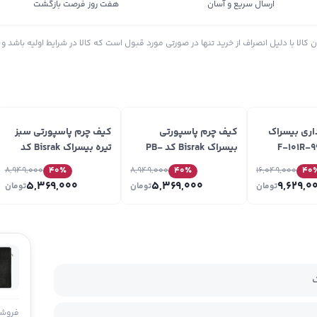
ارسال سریع و آسان
هفت روز فرصت بازگشت
الا با دلیل انصراف از خرید تنها در صورتی مورد قبول است که کالا در شرایط اولیه باشد و د
اری بیسراک
کیف چرم پاسپورتی
کیف چرم پاسپورتی سبز
بیسراک Bisrak کد PB-
تیره بیسراک Bisrak کد
PB-Maral-F45
Maral-F18
8,949,000
40
٪
8,949,000
40
٪
16,049,000
40
5,369,000
5,369,000
9,629,0
تومان
تومان
تومان
فروشن