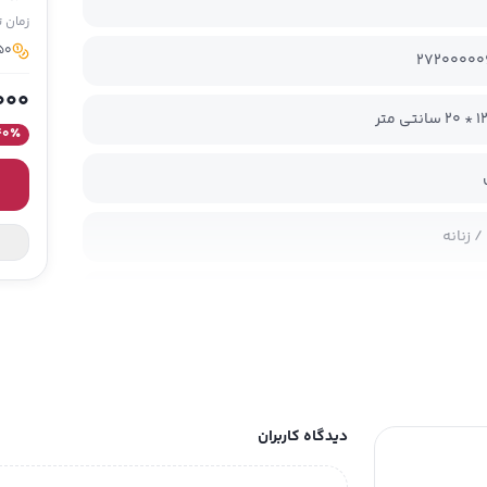
زمان 
250 مدیسو برای 
27200000
000
40
٪
/ زنانه
ل
بیعی
دیدگاه کاربران