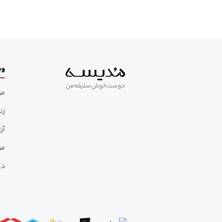
وب
مر
زن
آر
مر
دک