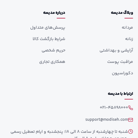
وبلاگ مدیسه
درباره مدیسه
مردانه
پرسش‌های متداول
زنانه
شرایط بازگشت کالا
آرایشی و بهداشتی
حریم شخصی
مراقبت پوست
همکاری تجاری
دکوراسیون
ارتباط با مدیسه
021-45898000
support@modiseh.com
شنبه تا چهارشنبه از ساعت 8 الی 18؛ پنجشنبه و ایام تعطیل رسمی