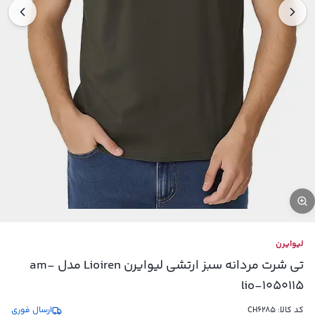
لیوایرن
تی شرت مردانه سبز ارتشی لیوایرن Lioiren مدل am-
lio-1050115
کد کالا:
CH6285
ارسال فوری