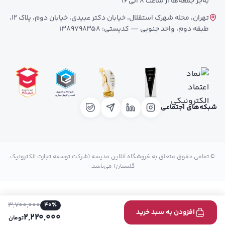
به‌جز جمعه‌ها از ساعت 8 الی 16
تهران، محله شهرک استقلال، خیابان دکتر عبیدی، خیابان دوم، پلاک 12،
طبقه دوم، واحد جنوبی — کدپستی: 1389798358
شبکه‌های اجتماعی
© تمامی حقوق متعلق به فروشگاه آنلاین مدیسه (شرکت توسعه تجارت الکترونیک
گلستان) می‌باشد.
3,700,000
40
٪
افزودن به سبد خرید
2,220,000
تومان