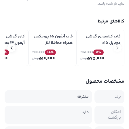
نباید باز شده باشد.
کالاهای مرتبط
قاب کلاسوری گوشی
قاب آیفون 15 پرومکس
کاور گوشی مش
موبایل a15
همراه محافظ لنز
IPAKY
30
٪
600,000
15
٪
605,000
5
٪
,000
510,000
575,000
تومان
تومان
مشخصات محصول
برند
متفرقه
امکان
دارد
بازگشت