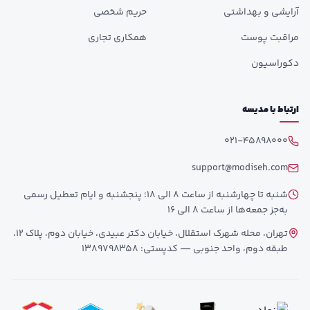
آرایشی و بهداشتی
حریم شخصی
مراقبت پوست
همکاری تجاری
دکوراسیون
ارتباط با مدیسه
021-45898000
support@modiseh.com
شنبه تا چهارشنبه از ساعت 8 الی 18؛ پنجشنبه و ایام تعطیل رسمی
به‌جز جمعه‌ها از ساعت 8 الی 16
تهران، محله شهرک استقلال، خیابان دکتر عبیدی، خیابان دوم، پلاک 12،
طبقه دوم، واحد جنوبی — کدپستی: 1389798358