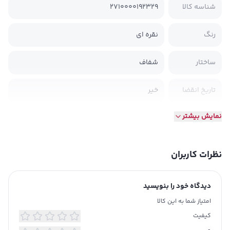
شناسه کالا
2710000192329
رنگ
نقره ای
ساختار
شفاف
تاریخ انقضا
خیر
نمایش بیشتر
وزن سبک و کم حجم
طرح ژله ای الکتروپلیتینگ
سطح پوشش: لنز، دور تا دور گوشی، گوشه
ها و دکمه ها
نظرات کاربران
ساختار نرم و قابل انعطاف
در قسمت دوربین این کاور یک محافظ لنز
گلسی تعبیه شده است تا از لنز دوربین شما در
توضیحات
دیدگاه خود را بنویسید
تکمیلی
برابر صدمات ناگهانی محافظت کند.
امتیاز شما به این کالا
این قاب بدون هرگونه مشکلی روی گوشی
کیفیت
نصب می شود و گوشی را داخل قاب فیت می