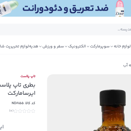
لوازم خانه
سوپرمارکت
الکترونیک
سفر و ورزش
هدیه
لوازم تحریر
پت شا
 آب
تاپ پلاست
بطری تاپ پلاس
ایرسامارکت
کد کالا:
ND8155
)
0
(
ای