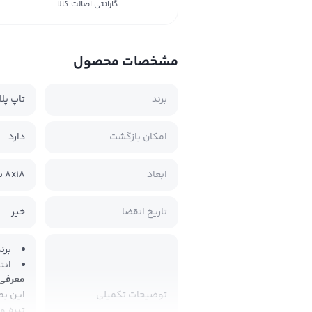
گارانتی اصالت کالا
مشخصات محصول
برند
تاپ پل
امکان بازگشت
دارد
ابعاد
8x18 سانتی‌متر
تاریخ انقضا
خیر
برن
انت
معرفی
این بط
توضیحات تکمیلی
تیره و