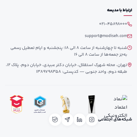
ارتباط با مدیسه
021-45898000
support@modiseh.com
شنبه تا چهارشنبه از ساعت 8 الی 18؛ پنجشنبه و ایام تعطیل رسمی
به‌جز جمعه‌ها از ساعت 8 الی 16
تهران، محله شهرک استقلال، خیابان دکتر عبیدی، خیابان دوم، پلاک 12،
طبقه دوم، واحد جنوبی — کدپستی: 1389798358
شبکه‌های اجتماعی