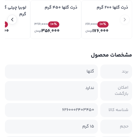
ذرت گلها 200 گرم
ذرت گلها 450 گرم
گرم
10
٪
396,000
10
٪
196,000
10
٪
,000
356,000
176,000
تومان
تومان
مشخصات محصول
برند
گلها
امکان
ندارد
بازگشت
شناسه کالا
6260002403450
حجم
‫15 گرم‬