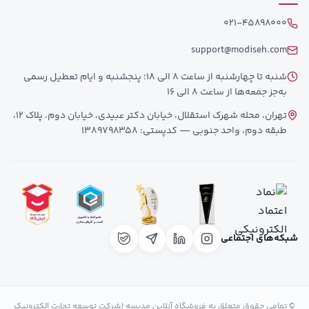
021-45898000
support@modiseh.com
شنبه تا چهارشنبه از ساعت 8 الی 18؛ پنجشنبه و ایام تعطیل رسمی
به‌جز جمعه‌ها از ساعت 8 الی 16
تهران، محله شهرک استقلال، خیابان دکتر عبیدی، خیابان دوم، پلاک 12،
طبقه دوم، واحد جنوبی — کدپستی: 1389798358
شبکه‌های اجتماعی
© تمامی حقوق متعلق به فروشگاه آنلاین مدیسه (شرکت توسعه تجارت الکترونیک