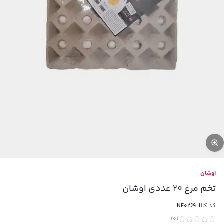
اوشان
تخم مرغ 20 عددی اوشان
کد کالا:
NF0269
)
0
(