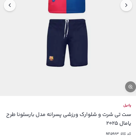
پانیل
ست تی شرت و شلوارک ورزشی پسرانه مدل بارسلونا طرح
یامال 2025
کد کالا:
NF5983