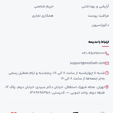
آرایشی و بهداشتی
حریم شخصی
مراقبت پوست
همکاری تجاری
دکوراسیون
ارتباط با مدیسه
021-45898000
support@modiseh.com
شنبه تا چهارشنبه از ساعت 8 الی 18؛ پنجشنبه و ایام تعطیل رسمی
به‌جز جمعه‌ها از ساعت 8 الی 16
تهران، محله شهرک استقلال، خیابان دکتر عبیدی، خیابان دوم، پلاک 12،
طبقه دوم، واحد جنوبی — کدپستی: 1389798358