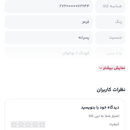
شناسه کالا
2720000072644
رنگ
قرمز
جنسیت
پسرانه
رده سنی
کودک / نوجوان
نمایش بیشتر
جنس
نخ – فلامنت
طرح
طرحدار
نظرات کاربران
مناسب فصل
چهار فصل
دیدگاه خود را بنویسید
مدل یقه
گرد
امتیاز شما به این کالا
کیفیت