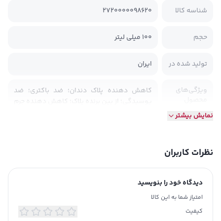
شناسه کالا
2720000098620
حجم
‫100 میلی لیتر‬
تولید شده در
ایران
ویژگی‌های
کاهش دهنده پلاک دندان؛ ضد باکتری؛ ضد
محصول
پوسیدگی؛ از بین برنده پلاک؛ کاهش دهنده جرم
بهداشتی
نمایش بیشتر
تاریخ انقضا
بله
نظرات کاربران
ویژگی‌
از بین برنده بوی نامطبوع
دیدگاه خود را بنویسید
ضد پوسیدگی و کنترل پوسیدگی های اولیه
امتیاز شما به این کالا
رفع بوی بد باکتریایی دهان و دندان
استحکام بخشیدن به مینای دندان
کیفیت
توضیحات