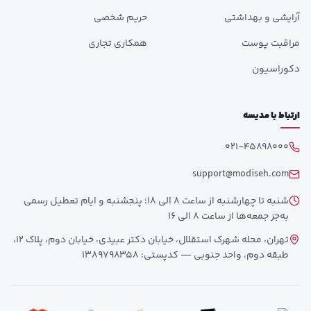
آرایشی و بهداشتی
حریم شخصی
مراقبت پوست
همکاری تجاری
دکوراسیون
ارتباط با مدیسه
021-45898000
support@modiseh.com
شنبه تا چهارشنبه از ساعت 8 الی 18؛ پنجشنبه و ایام تعطیل رسمی
به‌جز جمعه‌ها از ساعت 8 الی 16
تهران، محله شهرک استقلال، خیابان دکتر عبیدی، خیابان دوم، پلاک 12،
طبقه دوم، واحد جنوبی — کدپستی: 1389798358