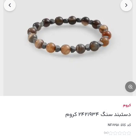
کروم
دستبند سنگ 2421934 کروم
کد کالا:
NF8251
)
0
(