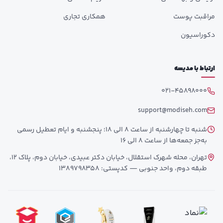
مراقبت پوست
همکاری تجاری
دکوراسیون
ارتباط با مدیسه
021-45898000
support@modiseh.com
شنبه تا چهارشنبه از ساعت 8 الی 18؛ پنجشنبه و ایام تعطیل رسمی
به‌جز جمعه‌ها از ساعت 8 الی 16
تهران، محله شهرک استقلال، خیابان دکتر عبیدی، خیابان دوم، پلاک 12،
طبقه دوم، واحد جنوبی — کدپستی: 1389798358