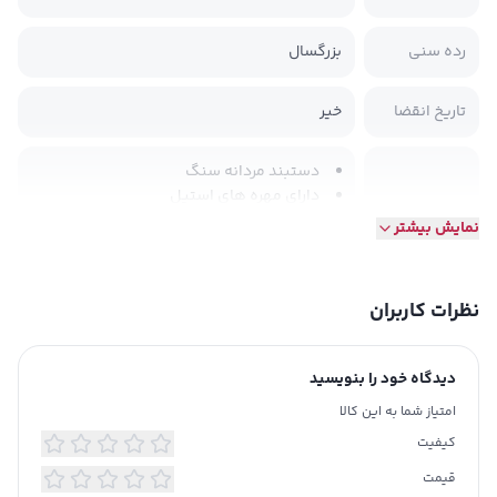
رده سنی
بزرگسال
تاریخ انقضا
خیر
دستبند مردانه سنگ
دارای مهره های استیل
دارای بند کشی مناسب برای انواع سایز مچ
نمایش بیشتر
شناسه محصول: 2421934
جنس محصول
توضیحات
تکمیلی
سنگ و استیل
نظرات کاربران
با آب شستشو نگردد
از مواد سفید کننده استفاده نگردد
اتوکشی نشود
دیدگاه خود را بنویسید
از حالت خشک کن استفاده نگردد
امتیاز شما به این کالا
کیفیت
قیمت