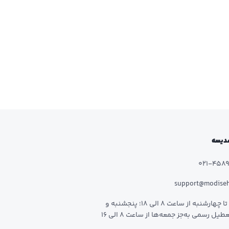
 مدیسه
021-458
support@modise
شنبه تا چهارشنبه از ساعت 8 الی 18؛ پنجشنبه و
طیل رسمی به‌جز جمعه‌ها از ساعت 8 الی 16