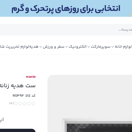
لوازم خانه
سوپرمارکت
الکترونیک
سفر و ورزش
هدیه
لوازم تحریر
پت شا
mante
ست هدیه زنانه مدل X100 
کد کالا:
NG4912
)
0
(
ای