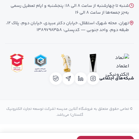
شنبه تا چهارشنبه از ساعت 8 الی 18؛ پنجشنبه و ایام تعطیل رسمی
به‌جز جمعه‌ها از ساعت 8 الی 16
تهران، محله شهرک استقلال، خیابان دکتر عبیدی، خیابان دوم، پلاک 12،
طبقه دوم، واحد جنوبی — کدپستی: 1389798358
شبکه‌های اجتماعی
© تمامی حقوق متعلق به فروشگاه آنلاین مدیسه (شرکت توسعه تجارت الکترونیک
گلستان) می‌باشد.