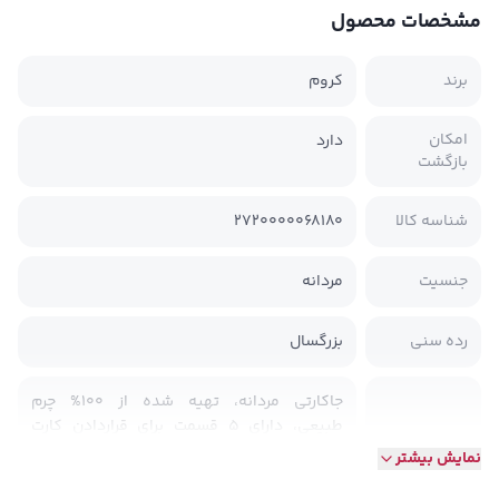
مشخصات محصول
برند
کروم
امکان
دارد
بازگشت
شناسه کالا
2720000068180
جنسیت
مردانه
رده سنی
بزرگسال
جاکارتی مردانه، تهیه شده از 100% چرم
طبیعی، دارای 5 قسمت برای قراردادن کارت
ها، آستر داخلی تمام چرم
نمایش بیشتر
ابعاد محصول: طول 10CM و عرض 7CM