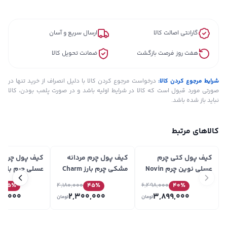
گارانتی اصالت کالا
ارسال سریع و آسان
هفت روز فرصت بازگشت
ضمانت تحویل کالا
شرایط مرجوع کردن کالا:
درخواست مرجوع کردن کالا با دلیل انصراف از خرید تنها در
صورتی مورد قبول است که کالا در شرایط اولیه باشد و در صورت پلمب بودن، کالا
نباید باز شده باشد.
کالاهای مرتبط
کیف پول کتی چرم
کیف پول چرم مردانه
کیف پول چرم م
عسلی نوین چرم Novin
مشکی چرم بارز Charm
ع
Leather مدل نویان
Barez مدل DM102.1
Barez مدل DM102.1
45
٪
4,180,000
45
٪
6,498,000
40
٪
WT2147
00,000
2,300,000
3,899,000
تومان
تومان