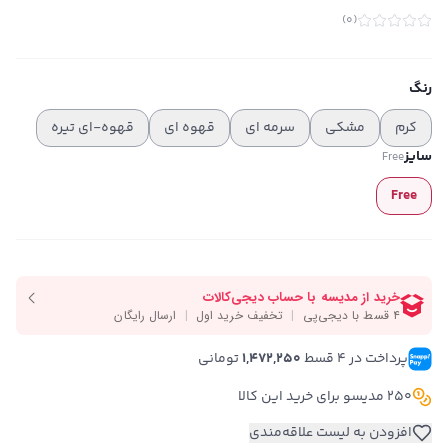
)
0
(
رنگ
کرم
مشکی
سرمه ای
قهوه ای
قهوه-ای تیره
سایز
Free
Free
پرداخت در ۴ قسط 
1,472,250
 تومانی
250 مدیسو برای خرید این کالا
افزودن به لیست علاقه‌مندی