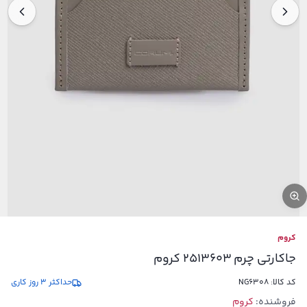
کروم
جاکارتی چرم 2513603 کروم
کد کالا:
NG6308
حداکثر 3 روز کاری
فروشنده:
کروم