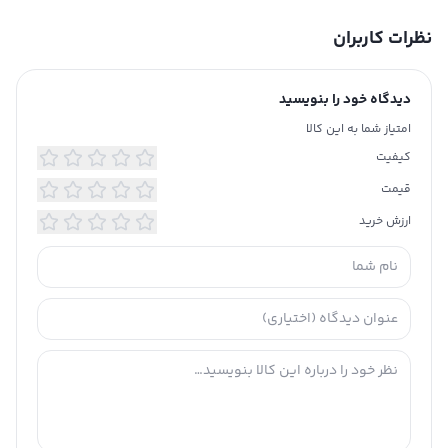
شناسه محصول: 2513603
جنس محصول
توضیحات
نظرات کاربران
تکمیلی
100% چرم طبیعی
با آب شستشو نگردد
از مواد سفید کننده استفاده نگردد
دیدگاه خود را بنویسید
اتوکشی نشود
امتیاز شما به این کالا
خشکشویی با مواد شیمیایی انجام نشود
از حالت خشک کن استفاده نگردد
کیفیت
قیمت
ارزش خرید