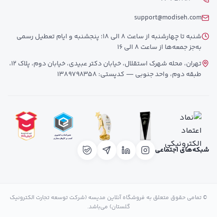
support@modiseh.com
شنبه تا چهارشنبه از ساعت 8 الی 18؛ پنجشنبه و ایام تعطیل رسمی
به‌جز جمعه‌ها از ساعت 8 الی 16
تهران، محله شهرک استقلال، خیابان دکتر عبیدی، خیابان دوم، پلاک 12،
طبقه دوم، واحد جنوبی — کدپستی: 1389798358
شبکه‌های اجتماعی
© تمامی حقوق متعلق به فروشگاه آنلاین مدیسه (شرکت توسعه تجارت الکترونیک
گلستان) می‌باشد.