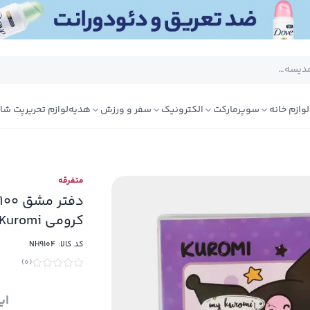
لوازم خانه
سوپرمارکت
الکترونیک
سفر و ورزش
هدیه
لوازم تحریر
پت شا
متفرقه
کرومی Kuromi
کد کالا:
NH9104
)
0
(
ای