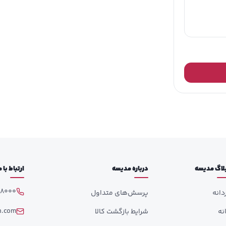
رد:
مناسب مدرسه، یادداشت‌برداری و استفاده روزمره
حی:
کودکانه و جذاب برای علاقه‌مندان به طرح کرومی
ومت:
ضد لکه و مقاوم در برابر آسیب‌های روزمره
ی بیشتر:
با 100 برگ فضای کافی برای استفاده طولانی‌تر
لاگ مدیسه
درباره مدیسه
ارتباط با
98000
دانه
پرسش‌های متداول
h.com
انه
شرایط بازگشت کالا