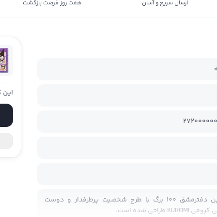
ارسال سریع و آسان
هفت روز فرصت بازگشت
این ک
27200000
جلد این دفترمشق 100 برگ با طرح شخصیت پرطرفدار و دوست‌
KUROM طراحی شده‌ است.