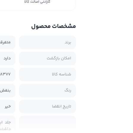
گارانتی اصالت کالا
مشخصات محصول
برند
متفرقه
امکان بازگشت
دارد
شناسه کالا
08377
رنگ
بنفش
تاریخ انقضا
خیر
داشتنی کرومی I