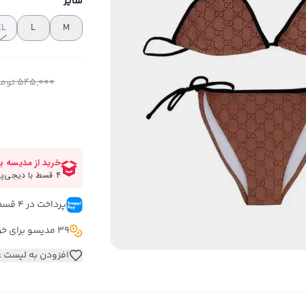
سایز
XL
L
M
545,000
توما
پرداخت در ۴ قسط 
39 مدیسو برای خرید این کالا
افزودن به لیست ع