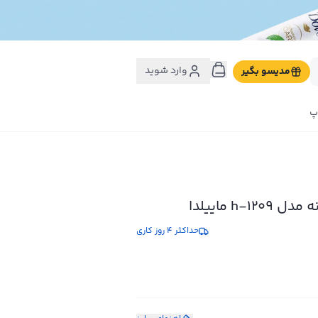
وارد شوید
مدیسو بگیر
پ
h-12 ماییلدا
حداکثر 4 روز کاری