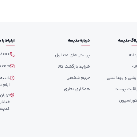
لاگ مدیسه
درباره مدیسه
ارتباط با
98000
دانه
پرسش‌های متداول
h.com
انه
شرایط بازگشت کالا
ایشی و بهداشتی
حریم شخصی
ایام تع
اقبت پوست
همکاری تجاری
تهران،
وراسیون
کدپستی: 358