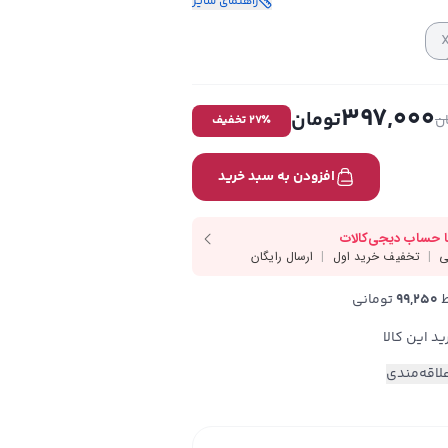
راهنمای سایز
397,000
تومان
ن
٪ تخفیف
27
افزودن به سبد خرید
99,250
 تومانی
لاقه‌مندی