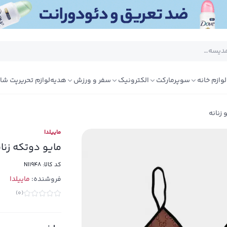
لوازم خانه
سوپرمارکت
الکترونیک
سفر و ورزش
هدیه
لوازم تحریر
پت شا
 زنانه
ماییلدا
مایو دوتکه زنانه مدل 09
کد کالا:
NI1948
فروشنده:
ماییلدا
)
0
(