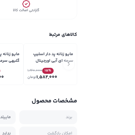
گارانتی اصالت کالا
کالاهای مرتبط
مایو زنانه پد دار اسلیپ
مایو زنانه پ
سرمه ای آبی اورجینال
گلبهی سرمه 
Original کد VA28
Original کد VA28
1,860,000
15
٪
00
1,582,000
تومان
مشخصات محصول
برند
ماییلدا
امکان بازگشت
ندارد