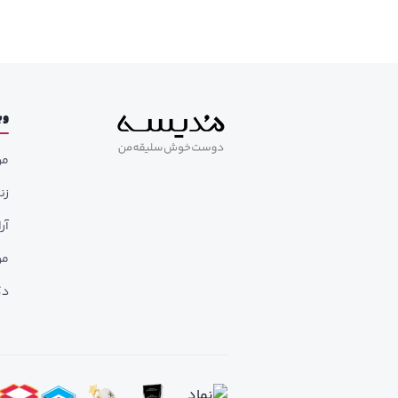
وب
مر
زن
آر
مر
دک