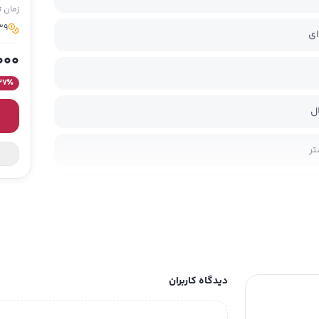
زمان 
39 مدیسو برای خرید ا
ای
000
27
٪
ل
تر
ر
دیدگاه کاربران