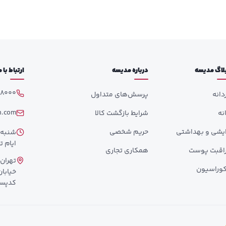
لاگ مدیسه
درباره مدیسه
ارتباط با
98000
دانه
پرسش‌های متداول
h.com
انه
شرایط بازگشت کالا
ایشی و بهداشتی
حریم شخصی
ایام تع
اقبت پوست
همکاری تجاری
تهران،
وراسیون
کدپستی: 358