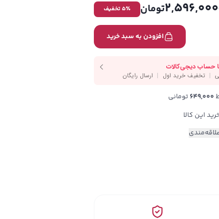
2,596,000
تومان
٪ تخفیف
5
افزودن به سبد خرید
649,000
 تومانی
لاقه‌مندی