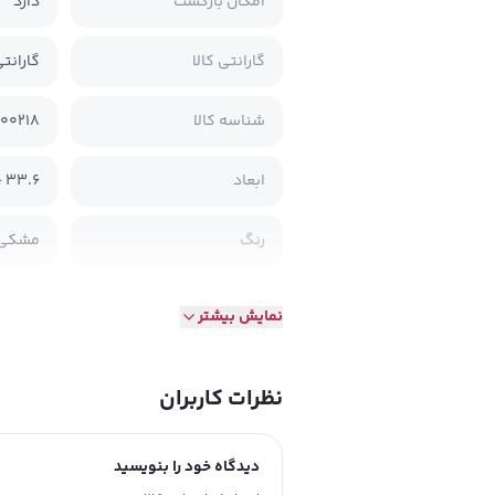
امکان بازگشت
دارد
گارانتی کالا
گارانتی 18 ماهه پژواک رایان
شناسه کالا
100218
ابعاد
‫33.6 * 41 * 156 میلی متر‬
رنگ
مشکی
جنس تیغه
استیل
نمایش بیشتر
تاریخ انقضا
خیر
نظرات کاربران
مشخصا
ولتاژ: ۵ ول
دیدگاه خود را بنویسید
ظرفیت ب
زمان شار