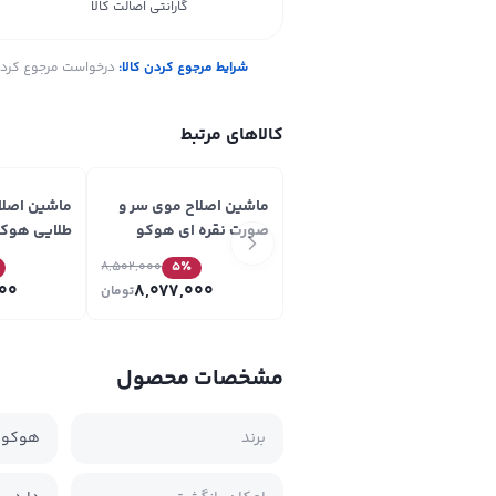
گارانتی اصالت کالا
شرایط مرجوع کردن کالا:
درخواست مرجوع کردن ک
کالاهای مرتبط
ماشین اصلاح موی سر و
ماشین اصلا
صورت نقره ای هوکو
Hoco مدل DAR45
DAR73
8,502,000
5
٪
00
8,077,000
تومان
مشخصات محصول
برند
هوکو