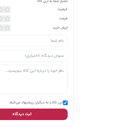
امتیاز شما به این کالا
مدت 
کیفیت
سرعت م
منا
قیمت
مشخصا
توضیحات تکمیلی
ارزش خرید
دار
دار
جنس
وزن: 02
سایر 
اس
المللی
گارانتی 18 م
این کالا را به دیگران پیشنهاد می‌کنم
ثبت دیدگاه