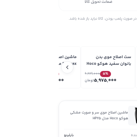
ضمانت تحویل کالا
ر صورت پلمب بودن، کالا نباید باز شده باشد.
ست اصلاح موی بدن
ماشین اصلاح پرومکس
ریش تراش پ
بانوان سفید هوکو Hoco
Promax مدل 2226
Promax مدل 9900
مدل DAR76
10,800,000
7
٪
6,289,000
5
٪
,000
10,044,000
5,975,000
تومان
تومان
ماشین اصلاح موی سر و صورت مشکی
هوکو Hoco مدل HP25
ده
بایلینو