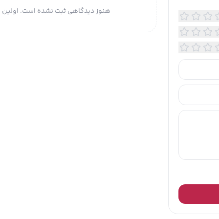
زمان استفاده: 120 دقیقه
هنوز دیدگاهی ثبت نشده است. اولین ن
وتور: ۷۰۰۰ دور در دقیقه
سب برای بدن،صورت، موهای بلند، موهای کوتاه
ت فیزیکی
ای نمایشگر
ای کلید کنترل
 بدنه: پلاستیک فشرده
1 گرم
مشخصات
تانداردها و گواهینامه‌ها: دارای تمام استانداردهای بین
اهه پژواک رایانه فرداد