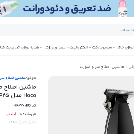
لوازم خانه
سوپرمارکت
الکترونیک
سفر و ورزش
هدیه
لوازم تحریر
پت شا
قی
ماشین اصلاح سر و صورت
هوکو
/
ماشین اصلاح سر
ماشین اصلاح 
Hoco مدل HP25
کد کالا:
NI9677
فروشنده:
بایلینو
)
0
(