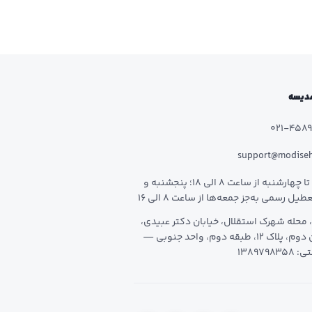
 مدیسه
021-458
support@modise
شنبه تا چهارشنبه از ساعت 8 الی 18؛ پنجشنبه و
طیل رسمی به‌جز جمعه‌ها از ساعت 8 الی 16
 محله شهرک استقلال، خیابان دکتر عبیدی،
خیابان دوم، پلاک 12، طبقه دوم، واحد جنوبی —
1389798