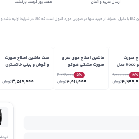
ارسال سریع و آسان
هفت روز فرصت بازگشت
الا با دلیل انصراف از خرید تنها در صورتی مورد قبول است که کالا در شرایط اولیه باشد و د
ح صورت
ماشین اصلاح موی سر و
ست ماشین اصلاح صورت
طلایی هوکو Hoco مدل
صورت مشکی هوکو
و گوش و بینی خاکستری
Hoco مدل HP23
هوکو Hoco مدل HP36
4,222,000
5
٪
6,000,000
18
٪
3,510,000
4,011,000
4,900,0
تومان
تومان
تومان
فروشن