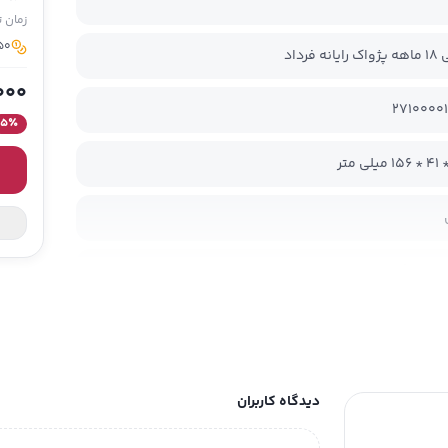
زمان 
250 مدیسو برای 
ه فرداد
000
2710000
5
٪
 ضد زنگ
ت فنی
ت / ۱ آمپر
دیدگاه کاربران
اتری: ۶۰۰ میلی‌آمپر ساعت
ژ: 1 ساعت و 30 دقیقه