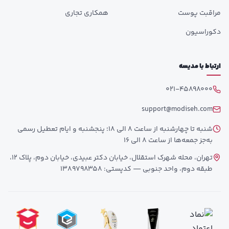
مراقبت پوست
همکاری تجاری
دکوراسیون
ارتباط با مدیسه
021-45898000
support@modiseh.com
شنبه تا چهارشنبه از ساعت 8 الی 18؛ پنجشنبه و ایام تعطیل رسمی
به‌جز جمعه‌ها از ساعت 8 الی 16
تهران، محله شهرک استقلال، خیابان دکتر عبیدی، خیابان دوم، پلاک 12،
طبقه دوم، واحد جنوبی — کدپستی: 1389798358