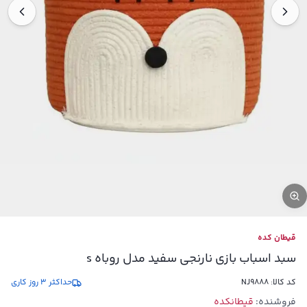
قیطان کده
سبد اسباب بازی نارنجی سفید مدل روباه s
کد کالا:
NJ9888
حداکثر 3 روز کاری
فروشنده:
قیطانکده