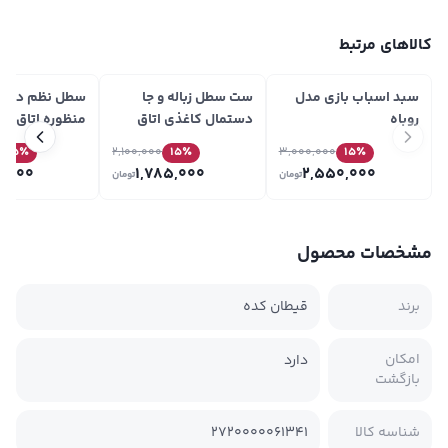
کالاهای مرتبط
سبد اسباب بازی مدل
ست سطل زباله و جا
سطل نظم دهند
روباه
دستمال کاغذی اتاق
منظوره اتاق ک
کودک رنگین کمان
طوسی روشن ط
15
٪
2,100,000
15
٪
3,000,000
15
٪
مجموعه ۲ عددی
لالیپاپ مدل RB
5,000
1,785,000
2,550,000
تومان
تومان
مشخصات محصول
برند
قیطان کده
امکان
دارد
بازگشت
شناسه کالا
2720000061341