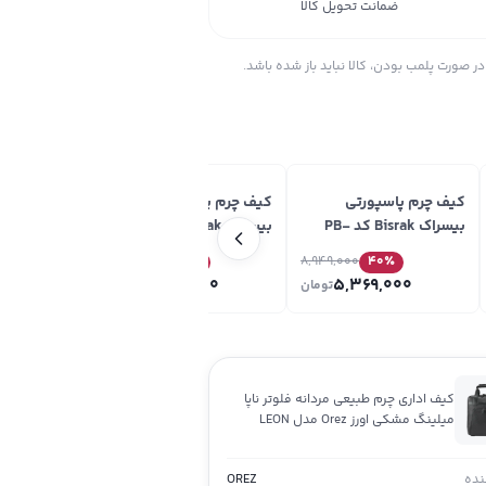
ضمانت تحویل کالا
ر صورت پلمب بودن، کالا نباید باز شده باشد.
کیف چرم پاسپورتی
کیف چرم پاسپورتی
کیف چرم پاس
بیسراک Bisrak کد PB-
بیسراک Bisrak کد PB-
Maral-F99
Maral-F72
Maral-F70
٪
8,949,000
40
٪
8,949,000
40
٪
,000
5,369,000
5,369,000
تومان
تومان
کیف اداری چرم طبیعی مردانه فلوتر ناپا
میلینگ مشکی اورز Orez مدل LEON
SATCHELکد SMB101
ده
OREZ