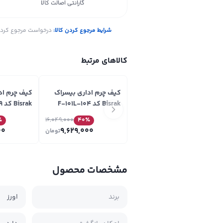
گارانتی اصالت کالا
شرایط مرجوع کردن کالا:
درخواست مرجوع کردن ک
کالاهای مرتبط
کیف چرم اداری بیسراک
کیف چرم اد
Bisrak کد F-101L-104
Bisrak کد F-101R-99
٪
16,049,000
40
٪
00
9,629,000
تومان
مشخصات محصول
برند
اورز