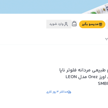
وارد شوید
مدیسو بگیر
پ
طبیعی مردانه فلوتر ناپا
میلینگ مشکی اورز Orez مدل LEON
حداکثر 3 روز کاری