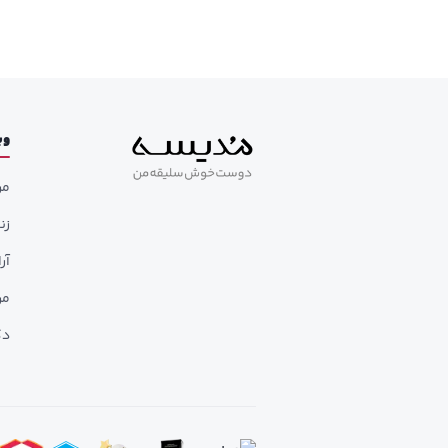
وب
مر
زن
آر
مر
دک