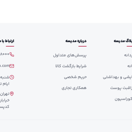
لاگ مدیسه
درباره مدیسه
ارتباط با
98000
دانه
پرسش‌های متداول
h.com
انه
شرایط بازگشت کالا
ایشی و بهداشتی
حریم شخصی
ایام تع
اقبت پوست
همکاری تجاری
تهران،
وراسیون
کدپستی: 358