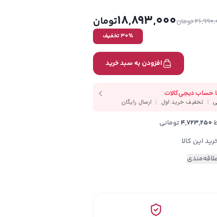
18,893,000
تومان
26,990
تومان
٪ تخفیف
30
افزودن به سبد خرید
4,723,250
 تومانی
لاقه‌مندی