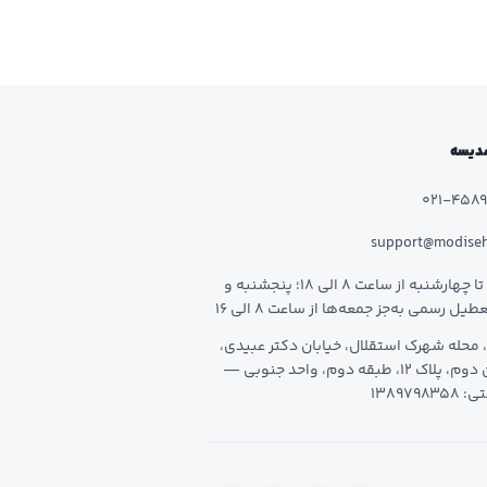
 مدیسه
021-458
support@modise
شنبه تا چهارشنبه از ساعت 8 الی 18؛ پنجشنبه و
طیل رسمی به‌جز جمعه‌ها از ساعت 8 الی 16
 محله شهرک استقلال، خیابان دکتر عبیدی،
خیابان دوم، پلاک 12، طبقه دوم، واحد جنوبی —
1389798