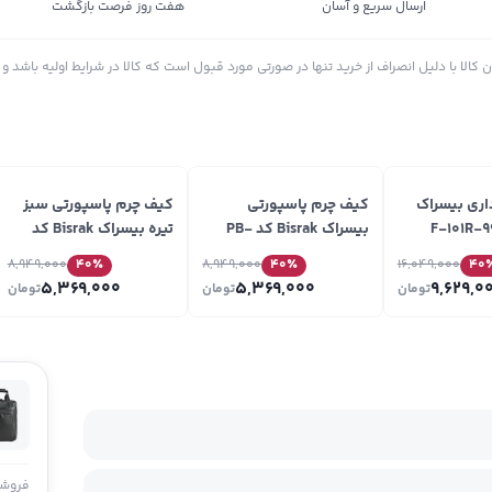
ارسال سریع و آسان
هفت روز فرصت بازگشت
الا با دلیل انصراف از خرید تنها در صورتی مورد قبول است که کالا در شرایط اولیه باشد و د
اری بیسراک
کیف چرم پاسپورتی
کیف چرم پاسپورتی سبز
بیسراک Bisrak کد PB-
تیره بیسراک Bisrak کد
PB-Maral-F45
Maral-F18
8,949,000
40
٪
8,949,000
40
٪
16,049,000
40
5,369,000
5,369,000
9,629,0
تومان
تومان
تومان
فروشن