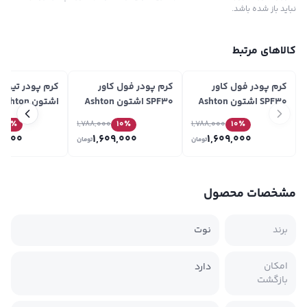
نباید باز شده باشد.
کالاهای مرتبط
کرم پودر فول کاور
کرم پودر فول کاور
SPF30 اشتون Ashton
SPF30 اشتون Ashton
شماره GF40
شماره GF41
TF21
10
٪
1,788,000
10
٪
1,788,000
10
٪
6,000
1,609,000
1,609,000
تومان
تومان
مشخصات محصول
برند
نوت
امکان
دارد
بازگشت