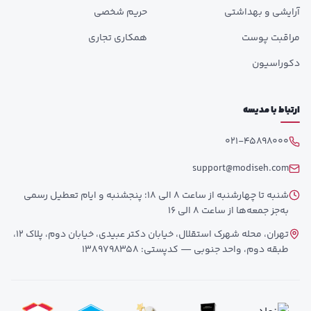
آرایشی و بهداشتی
حریم شخصی
مراقبت پوست
همکاری تجاری
دکوراسیون
ارتباط با مدیسه
021-45898000
support@modiseh.com
شنبه تا چهارشنبه از ساعت 8 الی 18؛ پنجشنبه و ایام تعطیل رسمی
به‌جز جمعه‌ها از ساعت 8 الی 16
تهران، محله شهرک استقلال، خیابان دکتر عبیدی، خیابان دوم، پلاک 12،
طبقه دوم، واحد جنوبی — کدپستی: 1389798358