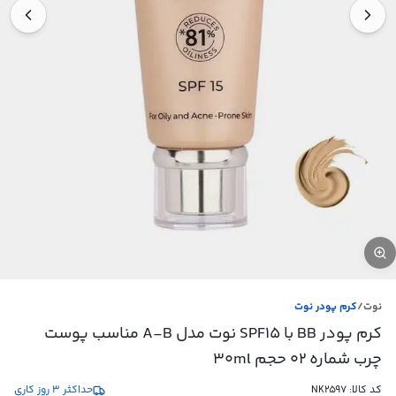
نوت
/
کرم پودر نوت
کرم پودر BB با SPF15 نوت مدل A-B مناسب پوست
چرب شماره 02 حجم 30ml
کد کالا:
NK2597
حداکثر 3 روز کاری